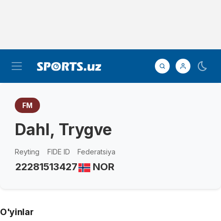
FM
Dahl, Trygve
Reyting
FIDE ID
Federatsiya
2228
1513427
NOR
O'yinlar