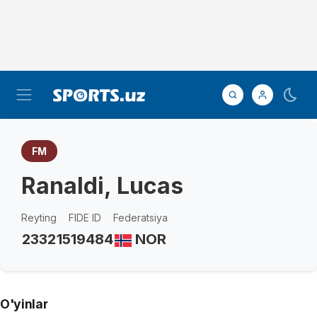
FM
Ranaldi, Lucas
Reyting
FIDE ID
Federatsiya
2332
1519484
NOR
O'yinlar