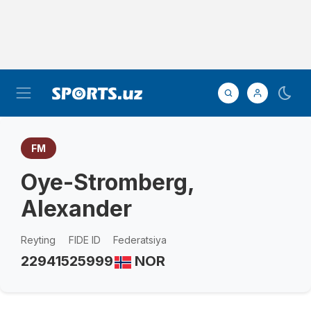
FM
Oye-Stromberg,
Alexander
Reyting
FIDE ID
Federatsiya
2294
1525999
NOR