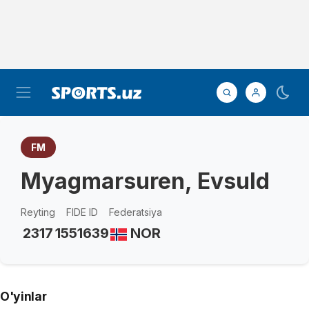
FM
Myagmarsuren, Evsuld
Reyting
FIDE ID
Federatsiya
2317
1551639
NOR
O'yinlar