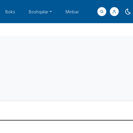
Boks
Boshqalar
Minbar