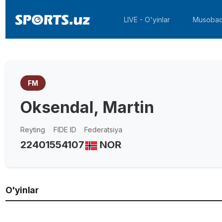
LIVE - O'yinlar
Musobaq
FM
Oksendal, Martin
Reyting
FIDE ID
Federatsiya
2240
1554107
NOR
O'yinlar