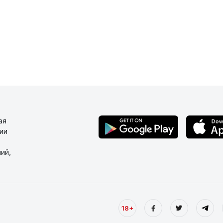
ая
ии
ий,
18+