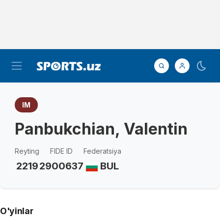
IM
Panbukchian, Valentin
Reyting
FIDE ID
Federatsiya
2219
2900637
BUL
O'yinlar