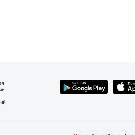
ая
ии
ий,