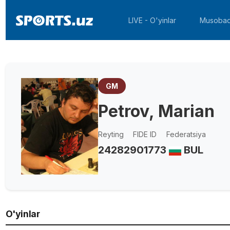
LIVE - O'yinlar
Musobaq
GM
Petrov, Marian
Reyting
FIDE ID
Federatsiya
2428
2901773
BUL
O'yinlar