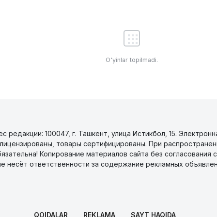
O'yinlar topilmadi.
 редакции: 100047, г. Ташкент, улица Истикбол, 15. Электронн
уги лицензированы, товары сертифицированы. При распространен
бязательна! Копирование материалов сайта без согласования с
не несёт ответственности за содержание рекламных объявлен
QOIDALAR
REKLAMA
SAYT HAQIDA