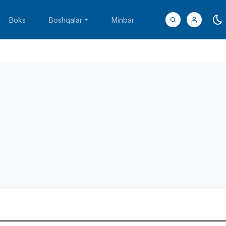
Boks
Boshqalar
Minbar