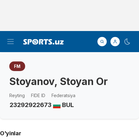
FM
Stoyanov, Stoyan Or
Reyting
FIDE ID
Federatsiya
2329
2922673
BUL
O'yinlar