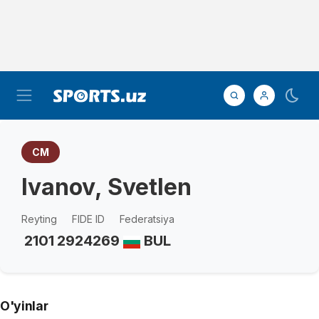
CM
Ivanov, Svetlen
Reyting
FIDE ID
Federatsiya
2101
2924269
BUL
O'yinlar