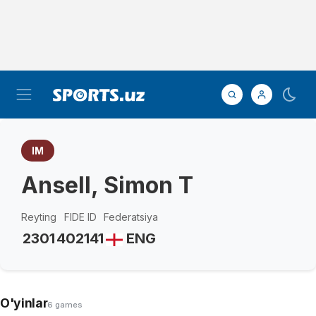
IM
Ansell, Simon T
Reyting
FIDE ID
Federatsiya
2301
402141
ENG
O'yinlar
6 games