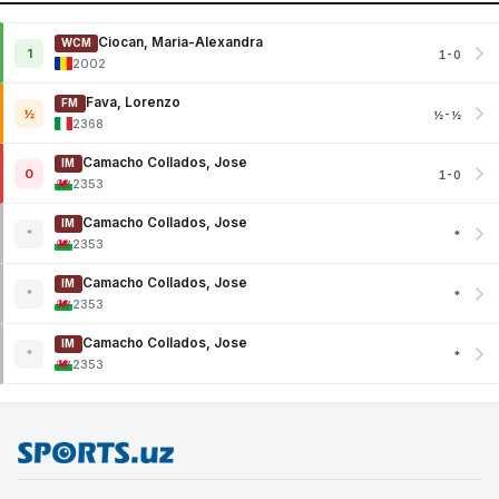
Ciocan, Maria-Alexandra
WCM
1
1-0
2002
Fava, Lorenzo
FM
½
½-½
2368
Camacho Collados, Jose
IM
0
1-0
2353
Camacho Collados, Jose
IM
*
*
2353
Camacho Collados, Jose
IM
*
*
2353
Camacho Collados, Jose
IM
*
*
2353