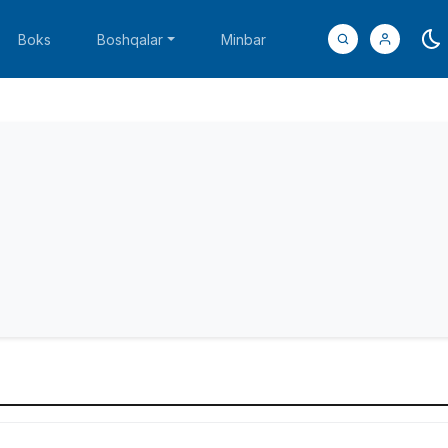
Boks
Boshqalar
Minbar