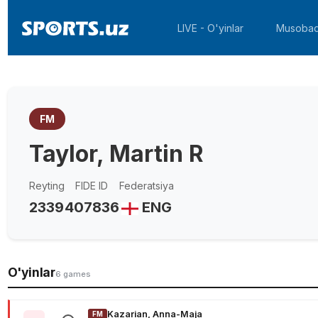
LIVE - O'yinlar
Musobaq
FM
Taylor, Martin R
Reyting
FIDE ID
Federatsiya
2339
407836
ENG
O'yinlar
6 games
Kazarian, Anna-Maja
FM