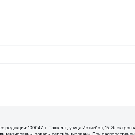
 редакции: 100047, г. Ташкент, улица Истикбол, 15. Электронн
уги лицензированы, товары сертифицированы. При распространен