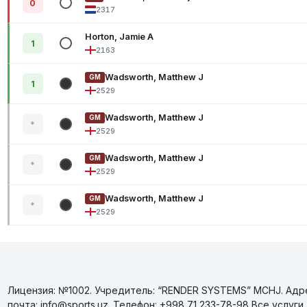
0
2317
Horton, Jamie A
1
2163
Wadsworth, Matthew J
GM
1
2529
Wadsworth, Matthew J
GM
*
2529
Wadsworth, Matthew J
GM
*
2529
Wadsworth, Matthew J
GM
*
2529
Лицензия: №1002. Учредитель: “RENDER SYSTEMS” MCHJ. Адрес
почта: info@sports.uz. Телефон: +998 71 233-78-98 Все усл