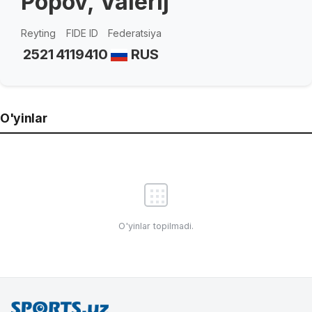
Popov, Valerij
Reyting
FIDE ID
Federatsiya
2521
4119410
RUS
O'yinlar
O'yinlar topilmadi.