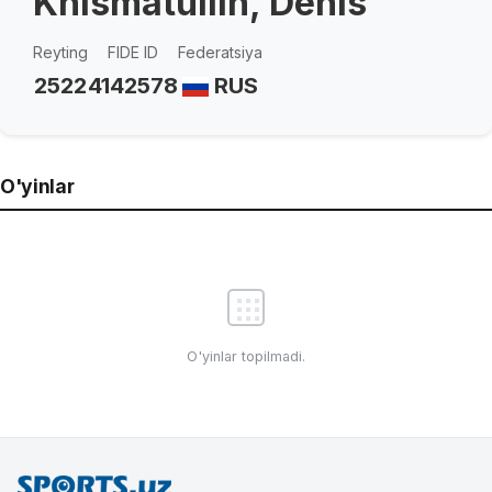
Khismatullin, Denis
Reyting
FIDE ID
Federatsiya
2522
4142578
RUS
O'yinlar
O'yinlar topilmadi.