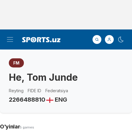
FM
He, Tom Junde
Reyting
FIDE ID
Federatsiya
2266
488810
ENG
O'yinlar
5 games