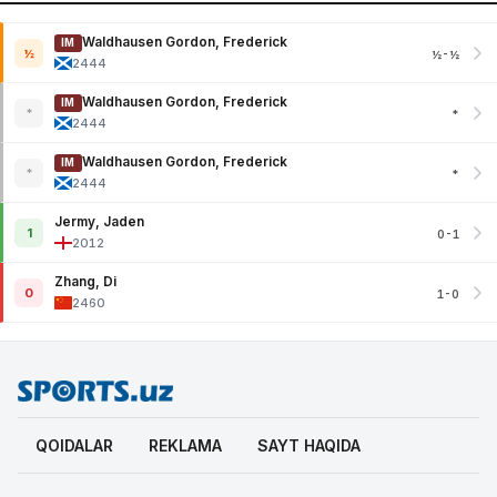
Waldhausen Gordon, Frederick
IM
½
½-½
2444
Waldhausen Gordon, Frederick
IM
*
*
2444
Waldhausen Gordon, Frederick
IM
*
*
2444
Jermy, Jaden
1
0-1
2012
Zhang, Di
0
1-0
2460
QOIDALAR
REKLAMA
SAYT HAQIDA