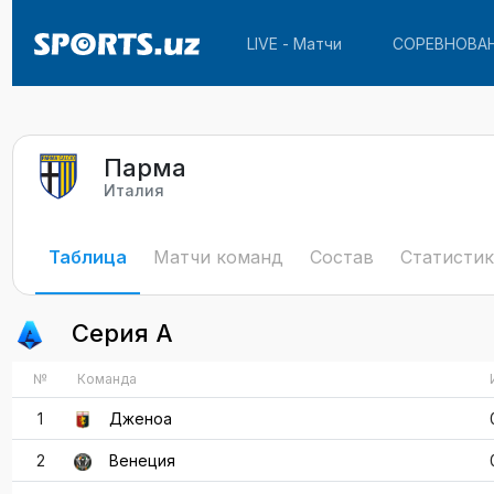
LIVE - Матчи
СОРЕВНОВА
Парма
Италия
Таблица
Матчи команд
Состав
Статистик
Серия А
№
Команда
1
Дженоа
2
Венеция