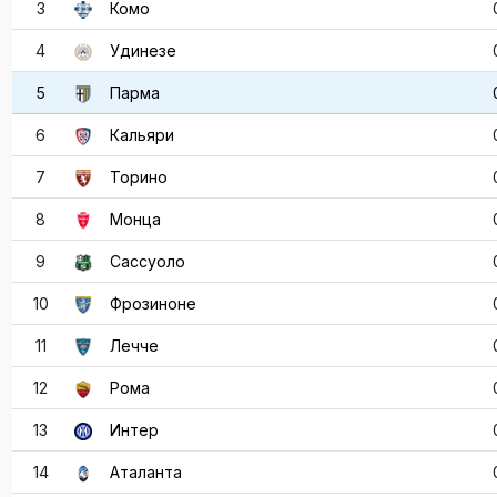
3
Комо
4
Удинезе
5
Парма
6
Кальяри
7
Торино
8
Монца
9
Сассуоло
10
Фрозиноне
11
Лечче
12
Рома
13
Интер
14
Аталанта