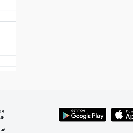
ая
ии
ий,