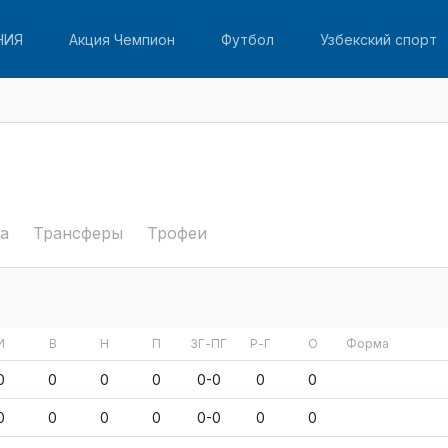
НИЯ
Акция Чемпион
Футбол
Узбекский спорт
а
Трансферы
Трофеи
И
В
Н
П
ЗГ-ПГ
Р-Г
О
Форма
0
0
0
0
0-0
0
0
0
0
0
0
0-0
0
0