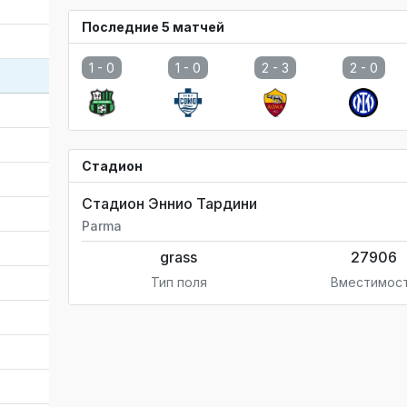
Последние 5 матчей
1 -
0
1 -
0
2 -
3
2 -
0
Стадион
Стадион Эннио Тардини
Parma
grass
27906
Тип поля
Вместимос