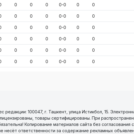
0
0
0
0
0-0
0
0
0
0
0
0
0-0
0
0
0
0
0
0
0-0
0
0
0
0
0
0
0-0
0
0
0
0
0
0
0-0
0
0
0
0
0
0
0-0
0
0
 редакции: 100047, г. Ташкент, улица Истикбол, 15. Электронн
уги лицензированы, товары сертифицированы. При распространен
бязательна! Копирование материалов сайта без согласования с
не несёт ответственности за содержание рекламных объявлен