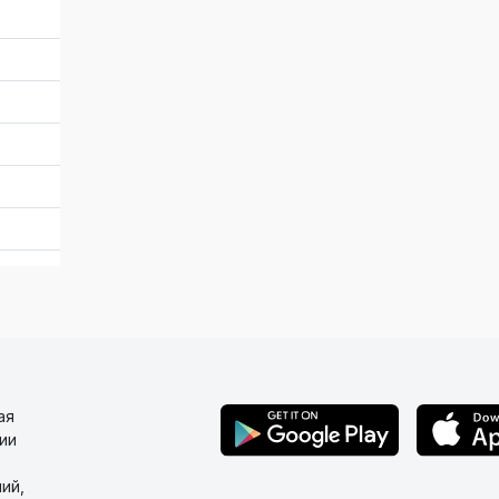
ая
ии
ий,