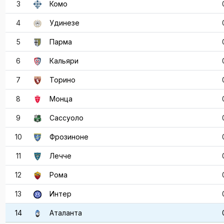
3
Комо
4
Удинезе
5
Парма
6
Кальяри
7
Торино
8
Монца
9
Сассуоло
10
Фрозиноне
11
Лечче
12
Рома
13
Интер
14
Аталанта