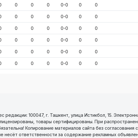
0
0
0
0
0-0
0
0
0
0
0
0
0-0
0
0
0
0
0
0
0-0
0
0
0
0
0
0
0-0
0
0
0
0
0
0
0-0
0
0
0
0
0
0
0-0
0
0
 редакции: 100047, г. Ташкент, улица Истикбол, 15. Электронн
уги лицензированы, товары сертифицированы. При распространен
бязательна! Копирование материалов сайта без согласования с
не несёт ответственности за содержание рекламных объявлен