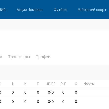
НИЯ
Акция Чемпион
Футбол
Узбекский спорт
а
Трансферы
Трофеи
И
В
Н
П
ЗГ-ПГ
Р-Г
О
Форма
0
0
0
0
0-0
0
0
0
0
0
0
0-0
0
0