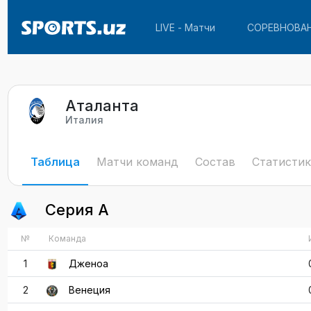
LIVE - Матчи
СОРЕВНОВА
Аталанта
Италия
Таблица
Матчи команд
Состав
Статистик
Серия А
№
Команда
1
Дженоа
2
Венеция