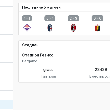
Последние 5 матчей
1 -
1
0 -
1
2 -
3
0 -
0
Стадион
Стадион Гевисс
Bergamo
grass
23439
Тип поля
Вместимос