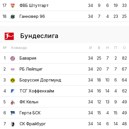
17
ФВБ Штутгарт
34
9
6
19
33
18
Ганновер 96
34
7
4
23
25
Бундеслига
№
Команда
И
В
Н
П
О
1
Бавария
34
25
7
2
82
2
РБ Лейпциг
34
20
7
7
67
3
Боруссия Дортмунд
34
18
10
6
64
4
ТСГ Хоффенхайм
34
16
14
4
62
5
ФК Кёльн
34
12
13
9
49
6
Герта БСК
34
15
4
15
49
7
СК Фрайбург
34
14
6
14
48