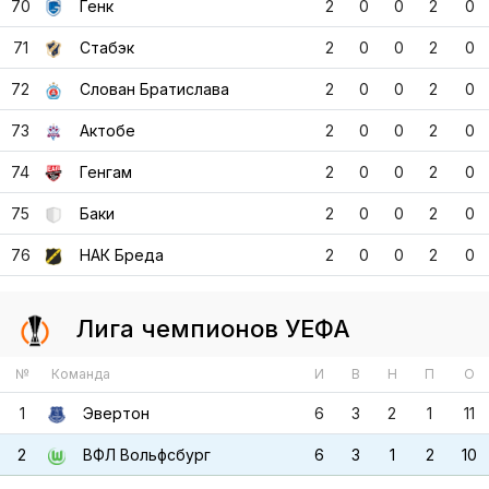
70
Генк
2
0
0
2
0
71
Стабэк
2
0
0
2
0
72
Слован Братислава
2
0
0
2
0
73
Актобе
2
0
0
2
0
74
Генгам
2
0
0
2
0
75
Баки
2
0
0
2
0
76
НАК Бреда
2
0
0
2
0
Лига чемпионов УЕФА
№
Команда
И
В
Н
П
О
1
Эвертон
6
3
2
1
11
2
ВФЛ Вольфсбург
6
3
1
2
10