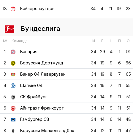
18
Кайзерслаутерн
34
4
11
19
23
Бундеслига
№
Команда
И
В
Н
П
О
1
Бавария
34
29
4
1
91
2
Боруссия Дортмунд
34
19
9
6
66
3
Байер 04 Леверкузен
34
19
8
7
65
4
Шальке 04
34
16
7
11
55
5
СК Фрайбург
34
14
9
11
51
6
Айнтрахт Франкфурт
34
14
9
11
51
7
Гамбургер СВ
34
14
6
14
48
8
Боруссия Мёнхенгладбах
34
12
11
11
47