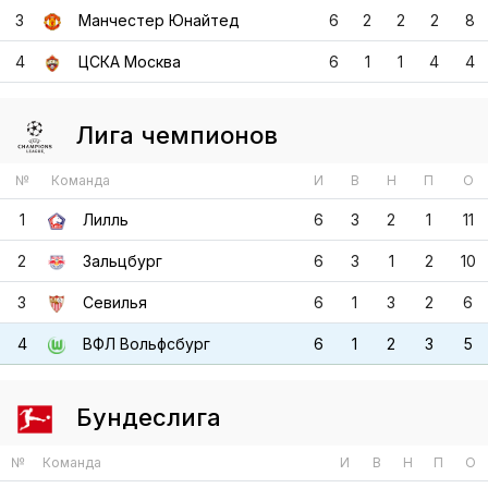
3
Манчестер Юнайтед
6
2
2
2
8
4
ЦСКА Москва
6
1
1
4
4
Лига чемпионов
№
Команда
И
В
Н
П
О
1
Лилль
6
3
2
1
11
2
Зальцбург
6
3
1
2
10
3
Севилья
6
1
3
2
6
4
ВФЛ Вольфсбург
6
1
2
3
5
Бундеслига
№
Команда
И
В
Н
П
О