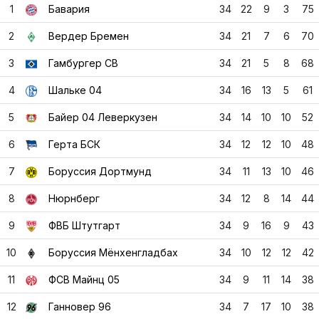
1
Бавария
34
22
9
3
75
2
Вердер Бремен
34
21
7
6
70
3
Гамбургер СВ
34
21
5
8
68
4
Шальке 04
34
16
13
5
61
5
Байер 04 Леверкузен
34
14
10
10
52
6
Герта БСК
34
12
12
10
48
7
Боруссия Дортмунд
34
11
13
10
46
8
Нюрнберг
34
12
8
14
44
9
ФВБ Штутгарт
34
9
16
9
43
10
Боруссия Мёнхенгладбах
34
10
12
12
42
11
ФСВ Майнц 05
34
9
11
14
38
12
Ганновер 96
34
7
17
10
38