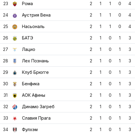
23
Рома
2
1
1
0
4
24
Аустрия Вена
2
1
1
0
4
25
Насьональ
2
1
1
0
4
26
БАТЭ
2
1
0
1
3
27
Лацио
2
1
0
1
3
28
Лех Познань
2
1
0
1
3
29
Клуб Брюгге
2
1
0
1
3
30
Бенфика
2
1
0
1
3
31
АОК Афины
2
1
0
1
3
32
Динамо Загреб
2
1
0
1
3
33
Славия Прага
2
1
0
1
3
34
Фулхэм
2
1
0
1
3