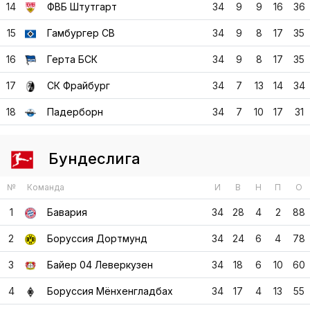
14
ФВБ Штутгарт
34
9
9
16
36
15
Гамбургер СВ
34
9
8
17
35
16
Герта БСК
34
9
8
17
35
17
СК Фрайбург
34
7
13
14
34
18
Падерборн
34
7
10
17
31
Бундеслига
№
Команда
И
В
Н
П
О
1
Бавария
34
28
4
2
88
2
Боруссия Дортмунд
34
24
6
4
78
3
Байер 04 Леверкузен
34
18
6
10
60
4
Боруссия Мёнхенгладбах
34
17
4
13
55