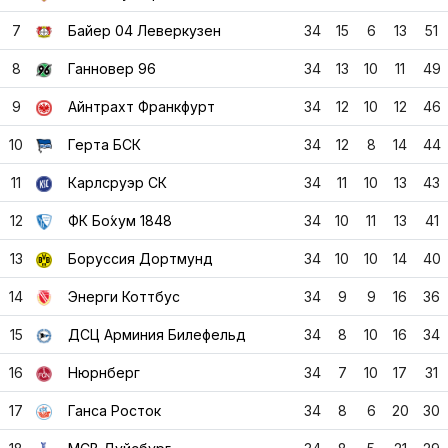
7
Байер 04 Леверкузен
34
15
6
13
51
8
Ганновер 96
34
13
10
11
49
9
Айнтрахт Франкфурт
34
12
10
12
46
10
Герта БСК
34
12
8
14
44
11
Карлсруэр СК
34
11
10
13
43
12
ФК Бо́хум 1848
34
10
11
13
41
13
Боруссия Дортмунд
34
10
10
14
40
14
Энерги Коттбус
34
9
9
16
36
15
ДСЦ Арминия Билефельд
34
8
10
16
34
16
Нюрнберг
34
7
10
17
31
17
Ганса Росток
34
8
6
20
30