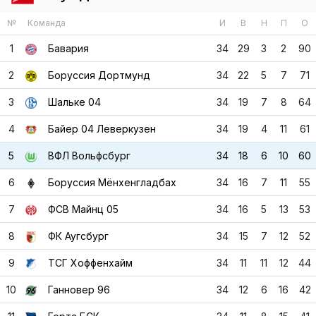
№
Команда
И
В
Н
П
О
1
Бавария
34
29
3
2
90
2
Боруссия Дортмунд
34
22
5
7
71
3
Шальке 04
34
19
7
8
64
4
Байер 04 Леверкузен
34
19
4
11
61
5
ВФЛ Вольфсбург
34
18
6
10
60
6
Боруссия Мёнхенгладбах
34
16
7
11
55
7
ФСВ Майнц 05
34
16
5
13
53
8
ФК Аугсбург
34
15
7
12
52
9
ТСГ Хоффенхайм
34
11
11
12
44
10
Ганновер 96
34
12
6
16
42