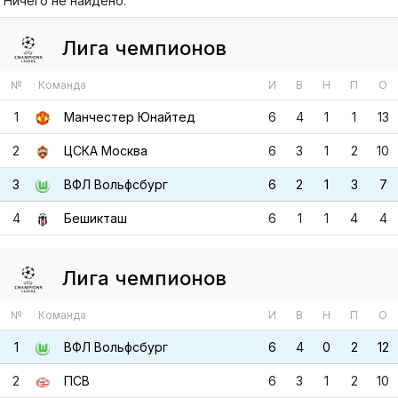
Ничего не найдено.
Лига чемпионов
№
Команда
И
В
Н
П
О
1
Манчестер Юнайтед
6
4
1
1
13
2
ЦСКА Москва
6
3
1
2
10
3
ВФЛ Вольфсбург
6
2
1
3
7
4
Бешикташ
6
1
1
4
4
Лига чемпионов
№
Команда
И
В
Н
П
О
1
ВФЛ Вольфсбург
6
4
0
2
12
2
ПСВ
6
3
1
2
10