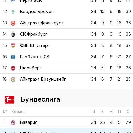
11
Герта БСК
34
11
8
15
41
12
Вердер Бремен
34
10
9
15
39
13
Айнтрахт Франкфурт
34
9
9
16
36
14
СК Фрайбург
34
9
9
16
36
15
ФВБ Штутгарт
34
8
8
18
32
16
Гамбургер СВ
34
7
6
21
27
17
Нюрнберг
34
5
11
18
26
18
Айнтрахт Брауншвейг
34
6
7
21
25
Бундеслига
№
Команда
И
В
Н
П
О
1
Бавария
34
25
4
5
79