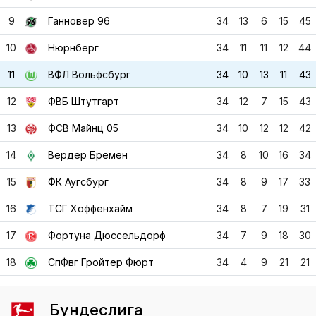
9
Ганновер 96
34
13
6
15
45
10
Нюрнберг
34
11
11
12
44
11
ВФЛ Вольфсбург
34
10
13
11
43
12
ФВБ Штутгарт
34
12
7
15
43
13
ФСВ Майнц 05
34
10
12
12
42
14
Вердер Бремен
34
8
10
16
34
15
ФК Аугсбург
34
8
9
17
33
16
ТСГ Хоффенхайм
34
8
7
19
31
17
Фортуна Дюссельдорф
34
7
9
18
30
18
СпФвг Гройтер Фюрт
34
4
9
21
21
Бундеслига