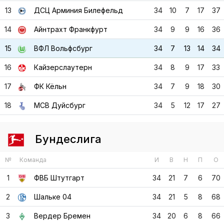
13
ДСЦ Арминия Билефельд
34
10
7
17
37
14
Айнтрахт Франкфурт
34
9
9
16
36
15
ВФЛ Вольфсбург
34
7
13
14
34
16
Кайзерслаутерн
34
8
9
17
33
17
ФК Кёльн
34
7
9
18
30
18
МСВ Дуйсбург
34
5
12
17
27
Бундеслига
№
Команда
И
В
Н
П
О
1
ФВБ Штутгарт
34
21
7
6
70
2
Шальке 04
34
21
5
8
68
3
Вердер Бремен
34
20
6
8
66