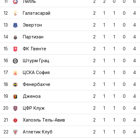
11
Лилль
2
2
0
0
6
12
Галатасарай
2
1
1
0
4
13
Эвертон
2
1
1
0
4
14
Партизан
2
1
1
0
4
15
ФК Твенте
2
1
1
0
4
16
Штурм Грац
2
1
1
0
4
17
ЦСКА София
2
1
1
0
4
18
Фенербахче
2
1
1
0
4
19
Дженоа
2
1
1
0
4
20
ЦФР Клуж
2
1
1
0
4
21
Хапоэль Тель-Авив
2
1
1
0
4
22
Атлетик Клуб
2
1
1
0
4