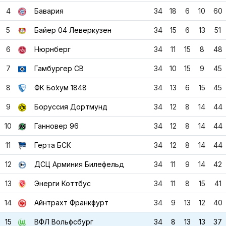
4
Бавария
34
18
6
10
60
5
Байер 04 Леверкузен
34
15
6
13
51
6
Нюрнберг
34
11
15
8
48
7
Гамбургер СВ
34
10
15
9
45
8
ФК Бо́хум 1848
34
13
6
15
45
9
Боруссия Дортмунд
34
12
8
14
44
10
Ганновер 96
34
12
8
14
44
11
Герта БСК
34
12
8
14
44
12
ДСЦ Арминия Билефельд
34
11
9
14
42
13
Энерги Коттбус
34
11
8
15
41
14
Айнтрахт Франкфурт
34
9
13
12
40
15
ВФЛ Вольфсбург
34
8
13
13
37