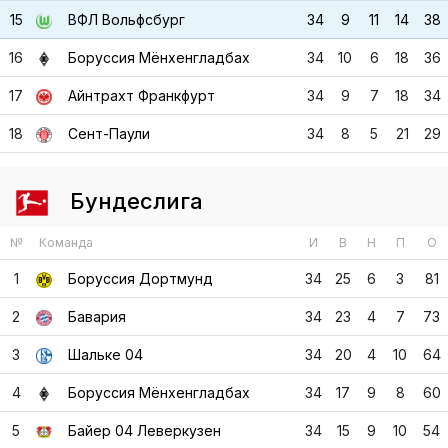
15
ВФЛ Вольфсбург
34
9
11
14
38
16
Боруссия Мёнхенгладбах
34
10
6
18
36
17
Айнтрахт Франкфурт
34
9
7
18
34
18
Сент-Паули
34
8
5
21
29
Бундеслига
№
Команда
И
В
Н
П
О
1
Боруссия Дортмунд
34
25
6
3
81
2
Бавария
34
23
4
7
73
3
Шальке 04
34
20
4
10
64
4
Боруссия Мёнхенгладбах
34
17
9
8
60
5
Байер 04 Леверкузен
34
15
9
10
54