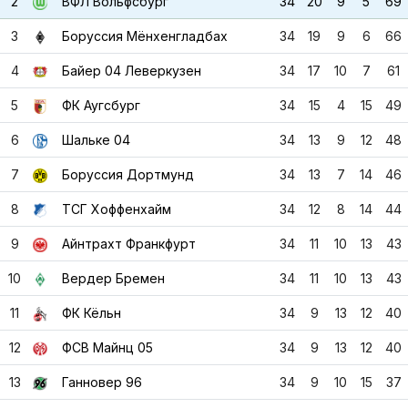
2
ВФЛ Вольфсбург
34
20
9
5
69
3
Боруссия Мёнхенгладбах
34
19
9
6
66
4
Байер 04 Леверкузен
34
17
10
7
61
5
ФК Аугсбург
34
15
4
15
49
6
Шальке 04
34
13
9
12
48
7
Боруссия Дортмунд
34
13
7
14
46
8
ТСГ Хоффенхайм
34
12
8
14
44
9
Айнтрахт Франкфурт
34
11
10
13
43
10
Вердер Бремен
34
11
10
13
43
11
ФК Кёльн
34
9
13
12
40
12
ФСВ Майнц 05
34
9
13
12
40
13
Ганновер 96
34
9
10
15
37