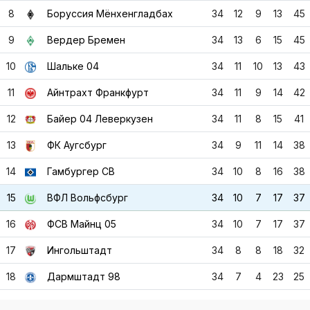
8
Боруссия Мёнхенгладбах
34
12
9
13
45
9
Вердер Бремен
34
13
6
15
45
10
Шальке 04
34
11
10
13
43
11
Айнтрахт Франкфурт
34
11
9
14
42
12
Байер 04 Леверкузен
34
11
8
15
41
13
ФК Аугсбург
34
9
11
14
38
14
Гамбургер СВ
34
10
8
16
38
15
ВФЛ Вольфсбург
34
10
7
17
37
16
ФСВ Майнц 05
34
10
7
17
37
17
Ингольштадт
34
8
8
18
32
18
Дармштадт 98
34
7
4
23
25