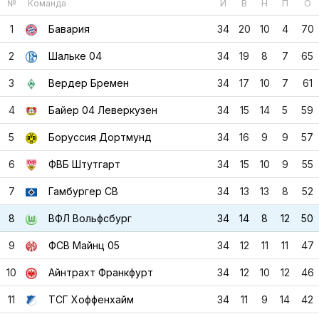
№
Команда
И
В
Н
П
О
1
Бавария
34
20
10
4
70
2
Шальке 04
34
19
8
7
65
3
Вердер Бремен
34
17
10
7
61
4
Байер 04 Леверкузен
34
15
14
5
59
5
Боруссия Дортмунд
34
16
9
9
57
6
ФВБ Штутгарт
34
15
10
9
55
7
Гамбургер СВ
34
13
13
8
52
8
ВФЛ Вольфсбург
34
14
8
12
50
9
ФСВ Майнц 05
34
12
11
11
47
10
Айнтрахт Франкфурт
34
12
10
12
46
11
ТСГ Хоффенхайм
34
11
9
14
42