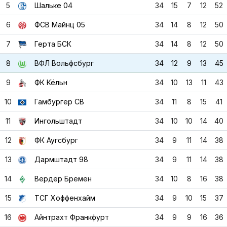
5
Шальке 04
34
15
7
12
52
6
ФСВ Майнц 05
34
14
8
12
50
7
Герта БСК
34
14
8
12
50
8
ВФЛ Вольфсбург
34
12
9
13
45
9
ФК Кёльн
34
10
13
11
43
10
Гамбургер СВ
34
11
8
15
41
11
Ингольштадт
34
10
10
14
40
12
ФК Аугсбург
34
9
11
14
38
13
Дармштадт 98
34
9
11
14
38
14
Вердер Бремен
34
10
8
16
38
15
ТСГ Хоффенхайм
34
9
10
15
37
16
Айнтрахт Франкфурт
34
9
9
16
36