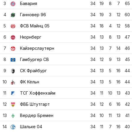
3
Бавария
34
19
8
7
65
4
Ганновер 96
34
19
3
12
60
5
ФСВ Майнц 05
34
18
4
12
58
6
Нюрнберг
34
13
8
13
47
7
Кайзерслаутерн
34
13
7
14
46
8
Гамбургер СВ
34
12
9
13
45
9
СК Фрайбург
34
13
5
16
44
10
ФК Кёльн
34
13
5
16
44
11
ТСГ Хоффенхайм
34
11
10
13
43
12
ФВБ Штутгарт
34
12
6
16
42
13
Вердер Бремен
34
10
11
13
41
14
Шальке 04
34
11
7
16
40