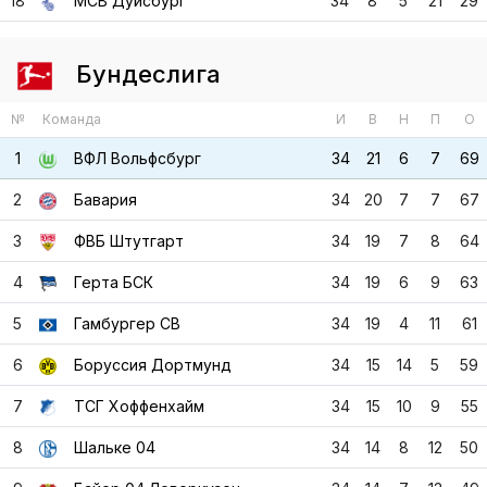
18
МСВ Дуйсбург
34
8
5
21
29
Бундеслига
№
Команда
И
В
Н
П
О
1
ВФЛ Вольфсбург
34
21
6
7
69
2
Бавария
34
20
7
7
67
3
ФВБ Штутгарт
34
19
7
8
64
4
Герта БСК
34
19
6
9
63
5
Гамбургер СВ
34
19
4
11
61
6
Боруссия Дортмунд
34
15
14
5
59
7
ТСГ Хоффенхайм
34
15
10
9
55
8
Шальке 04
34
14
8
12
50