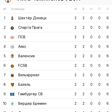
№
Команда
И
В
Н
П
О
1
Шахтёр Донецк
2
2
0
0
6
2
Спарта Прага
2
2
0
0
6
3
ПСВ
2
2
0
0
6
4
Аякс
2
2
0
0
6
5
Валенсия
2
2
0
0
6
6
FCSB
2
2
0
0
6
7
Вильярреал
2
2
0
0
6
8
Базель
2
2
0
0
6
9
Гамбургер СВ
2
2
0
0
6
10
Вердер Бремен
2
2
0
0
6