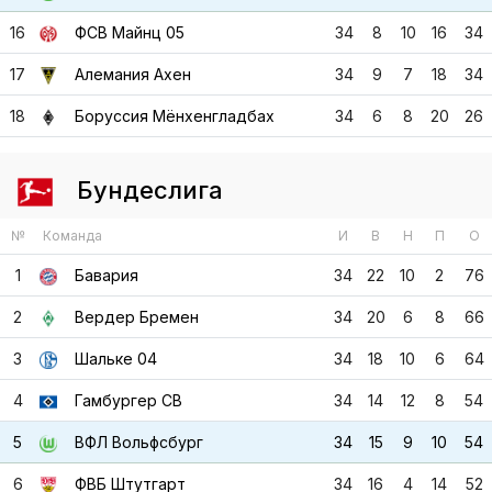
16
ФСВ Майнц 05
34
8
10
16
34
17
Алемания Ахен
34
9
7
18
34
18
Боруссия Мёнхенгладбах
34
6
8
20
26
Бундеслига
№
Команда
И
В
Н
П
О
1
Бавария
34
22
10
2
76
2
Вердер Бремен
34
20
6
8
66
3
Шальке 04
34
18
10
6
64
4
Гамбургер СВ
34
14
12
8
54
5
ВФЛ Вольфсбург
34
15
9
10
54
6
ФВБ Штутгарт
34
16
4
14
52