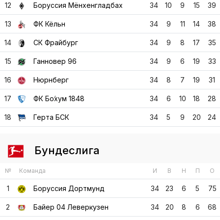
12
Боруссия Мёнхенгладбах
34
10
9
15
39
13
ФК Кёльн
34
9
11
14
38
14
СК Фрайбург
34
9
8
17
35
15
Ганновер 96
34
9
6
19
33
16
Нюрнберг
34
8
7
19
31
17
ФК Бо́хум 1848
34
6
10
18
28
18
Герта БСК
34
5
9
20
24
Бундеслига
№
Команда
И
В
Н
П
О
1
Боруссия Дортмунд
34
23
6
5
75
2
Байер 04 Леверкузен
34
20
8
6
68