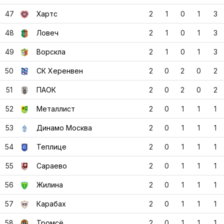
47
Хартс
2
1
0
1
3
48
Ловеч
2
1
0
1
3
49
Ворскла
2
1
0
1
3
50
СК Херенвен
2
0
2
0
2
51
ПАОК
2
0
2
0
2
52
Металлист
2
0
1
1
1
53
Динамо Москва
2
0
1
1
1
54
Теплице
2
0
1
1
1
55
Сараево
2
0
1
1
1
56
Жилина
2
0
1
1
1
57
Карабах
2
0
1
1
1
58
Тромсё
2
0
1
1
1