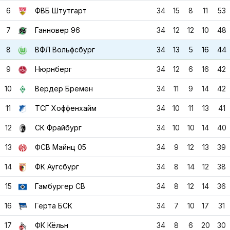
6
ФВБ Штутгарт
34
15
8
11
53
7
Ганновер 96
34
12
12
10
48
8
ВФЛ Вольфсбург
34
13
5
16
44
9
Нюрнберг
34
12
6
16
42
10
Вердер Бремен
34
11
9
14
42
11
ТСГ Хоффенхайм
34
10
11
13
41
12
СК Фрайбург
34
10
10
14
40
13
ФСВ Майнц 05
34
9
12
13
39
14
ФК Аугсбург
34
8
14
12
38
15
Гамбургер СВ
34
8
12
14
36
16
Герта БСК
34
7
10
17
31
17
ФК Кёльн
34
8
6
20
30