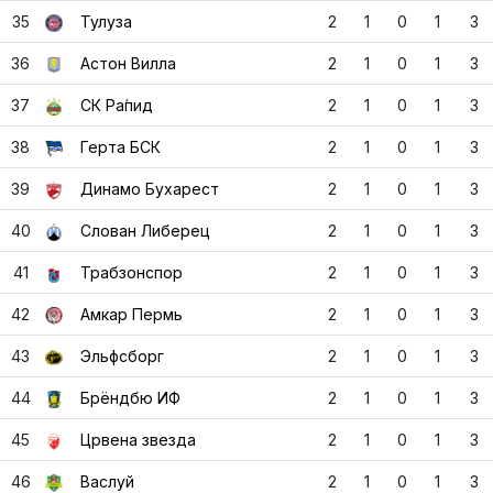
35
Тулуза
2
1
0
1
3
36
Астон Вилла
2
1
0
1
3
37
СК Ра́пид
2
1
0
1
3
38
Герта БСК
2
1
0
1
3
39
Динамо Бухарест
2
1
0
1
3
40
Слован Либерец
2
1
0
1
3
41
Трабзонспор
2
1
0
1
3
42
Амкар Пермь
2
1
0
1
3
43
Эльфсборг
2
1
0
1
3
44
Брёндбю ИФ
2
1
0
1
3
45
Црвена звезда
2
1
0
1
3
46
Васлуй
2
1
0
1
3