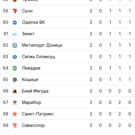
59
Сьон
2
0
1
1
1
60
Одense BK
2
0
1
1
1
61
Зенит
2
0
1
1
1
62
Металлург Донецк
2
0
1
1
1
63
Сигма Оломоуц
2
0
1
1
1
64
Левадия
2
0
1
1
1
65
Кошице
2
0
1
1
1
66
Бней Иегуда
2
0
0
2
0
67
Марибор
2
0
0
2
0
68
Санкт-Патрикс
2
0
0
2
0
69
Сивасспор
2
0
0
2
0