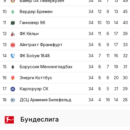
9
Байер 04 Леверкузен
34
14
7
13
49
10
Вердер Бремен
34
12
9
13
45
11
Ганновер 96
34
10
10
14
40
12
ФК Кёльн
34
11
6
17
39
13
Айнтрахт Франкфурт
34
8
9
17
33
14
ФК Бо́хум 1848
34
7
11
16
32
15
Боруссия Мёнхенгладбах
34
8
7
19
31
16
Энерги Коттбус
34
8
6
20
30
17
Карлсруэр СК
34
8
5
21
29
18
ДСЦ Арминия Билефельд
34
4
16
14
28
Бундеслига