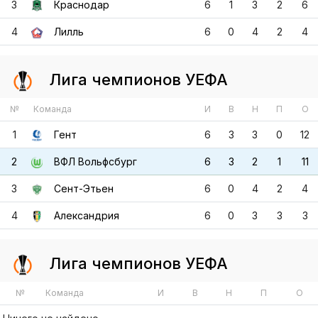
3
Краснодар
6
1
3
2
6
4
Лилль
6
0
4
2
4
Лига чемпионов УЕФА
№
Команда
И
В
Н
П
О
1
Гент
6
3
3
0
12
2
ВФЛ Вольфсбург
6
3
2
1
11
3
Сент-Этьен
6
0
4
2
4
4
Александрия
6
0
3
3
3
Лига чемпионов УЕФА
№
Команда
И
В
Н
П
О