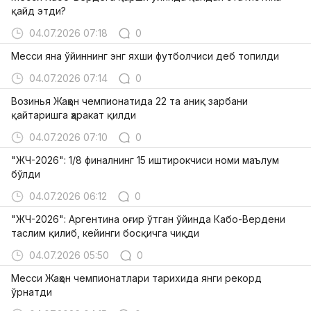
қайд этди?
04.07.2026 07:18
0
Месси яна ўйиннинг энг яхши футболчиси деб топилди
04.07.2026 07:14
0
Возинья Жаҳон чемпионатида 22 та аниқ зарбани
қайтаришга ҳаракат қилди
04.07.2026 07:10
0
"ЖЧ-2026": 1/8 финалнинг 15 иштирокчиси номи маълум
бўлди
04.07.2026 06:12
0
"ЖЧ-2026": Аргентина оғир ўтган ўйинда Кабо-Вердени
таслим қилиб, кейинги босқичга чиқди
04.07.2026 05:50
0
Месси Жаҳон чемпионатлари тарихида янги рекорд
ўрнатди