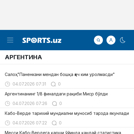
АРГЕНТИНА
Салоҳ: "Паненкани мендан бошқа ҳеч ким уролмасди"
04.07.2026 07:31
0
Аргентинанинг 1/8 финалдаги рақиби Миср бўлди
04.07.2026 07:26
0
Кабо-Верде тарихий мундиални муносиб тарзда якунлади
04.07.2026 07:22
0
Месси Кабо-Вердега қарши ўйинда қандай статистика