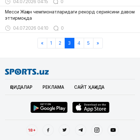
04.07.2026 04:15
0
Месси Жаҳон чемпионатларидаги рекорд сериясини давом
эттирмоқда
04.07.2026 04:10
0
«
1
2
3
4
5
»
ҚОИДАЛАР
РЕКЛАМА
САЙТ ҲАҚИДА
18+