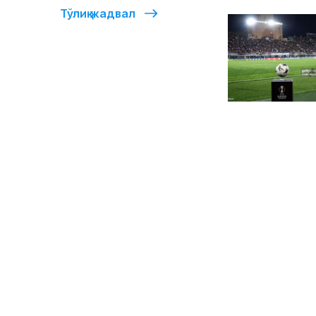
Тўлиқ жадвал