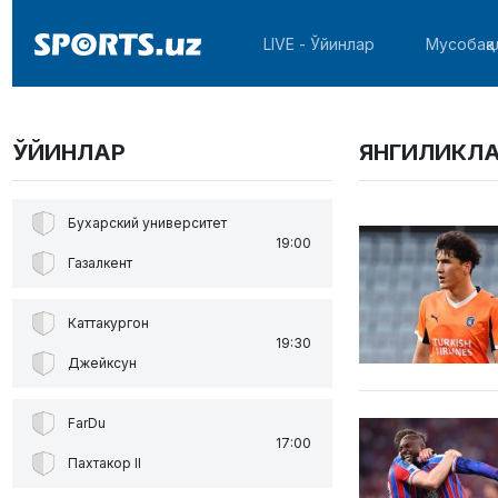
LIVE - Ўйинлар
Мусобақа
ЎЙИНЛАР
ЯНГИЛИКЛ
Бухарский университет
19:00
Газалкент
Каттакургон
19:30
Джейксун
FarDu
17:00
Пахтакор II