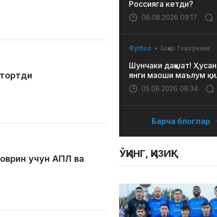
Россияга кетди?
06.08.2026 09:17
Футбол
Зоҳир Тошхўжаев
Шунчаки даҳшат! Ҳусан
 тортди
янги маоши маълум қи
05.08.2026 08:34
Барча блоглар
ЎҚИНГ, ҚИЗИҚ!
оврин учун АПЛ ва