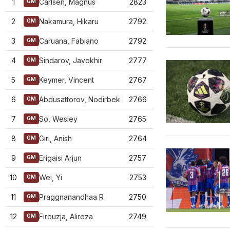
1
Carlsen, Magnus
2823
GM
2
Nakamura, Hikaru
2792
GM
3
Caruana, Fabiano
2792
GM
4
Sindarov, Javokhir
2777
GM
5
Keymer, Vincent
2767
GM
6
Abdusattorov, Nodirbek
2766
GM
7
So, Wesley
2765
GM
8
Giri, Anish
2764
GM
9
Erigaisi Arjun
2757
GM
10
Wei, Yi
2753
GM
11
Praggnanandhaa R
2750
GM
12
Firouzja, Alireza
2749
GM