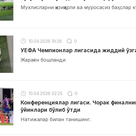
Мухлисларни қизиқарли ва муросасиз баҳслар к
10.04.2026 19:26
0
УЕФА Чемпионлар лигасида жиддий ўзг
Жараён бошланди
10.04.2026 02:25
0
Конференциялар лигаси. Чорак финални
ўйинлари бўлиб ўтди
Натижалар билан танишинг.