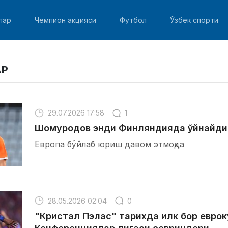
лар
Чемпион акцияси
Футбол
Ўзбек спорти
АР
29.07.2026 17:58
1
Шомуродов энди Финляндияда ўйнайди
Европа бўйлаб юриш давом этмоқда
28.05.2026 02:04
0
"Кристал Пэлас" тарихда илк бор евро