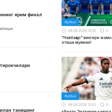
сининг ярим финал
Футбол
зилиши
08.08.2026 13:35
0
"Навбаҳор" вингери жамо
этиши мумкин!
штирокчилари
Футбол
08.08.2026 13:53
0
билан танишинг
«Реал» Эндрикни қаерг