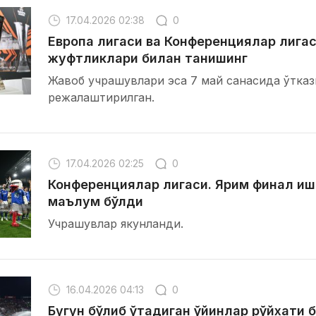
17.04.2026 02:38
0
Европа лигаси ва Конференциялар лига
жуфтликлари билан танишинг
Жавоб учрашувлари эса 7 май санасида ўтка
режалаштирилган.
17.04.2026 02:25
0
Конференциялар лигаси. Ярим финал и
маълум бўлди
Учрашувлар якунланди.
16.04.2026 04:13
0
Бугун бўлиб ўтадиган ўйинлар рўйхати 