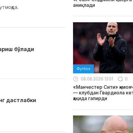
аниқлади
утмоқда.
ариш бўлади
Футбол
08.08.2026 13:51
0
«Манчестер Сити» ҳимоя
— клубдан Гвардиола ке
ҳақида гапирди
нг дастлабки