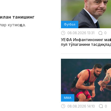
билан танишинг
лар кутмоқда.
Футбол
08.08.2026 13:31
0
УЕФА Инфантинонинг маҳ
пул тўлаганини тасдиқла
MMA
08.08.2026 14:10
0