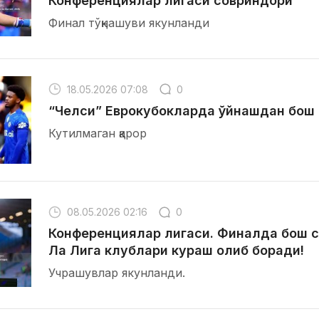
Конференциялар лигаси совриндори
Финал тўқнашуви якунланди
18.05.2026 07:08
0
“Челси” Еврокубокларда ўйнашдан бош
Кутилмаган қарор
08.05.2026 02:16
0
Конференциялар лигаси. Финалда бош с
Ла Лига клублари кураш олиб боради!
Учрашувлар якунланди.