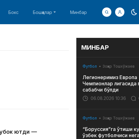
Бокс
Бошқалар
Минбар
МИНБАР
Футбол
Зоҳир Тошхўжаев
Легионеримиз Европа
Чемпионлар лигасида 
сабабчи бўлди
06.08.2026 10:36
Футбол
Зоҳир Тошхўжаев
“Боруссия”га ўтиши к
кубок ютди —
ўзбек футболчиси нег