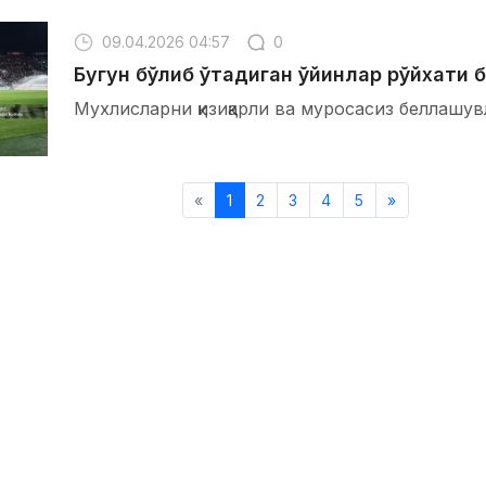
09.04.2026 04:57
0
Бугун бўлиб ўтадиган ўйинлар рўйхати 
Мухлисларни қизиқарли ва муросасиз беллашув
«
1
2
3
4
5
»