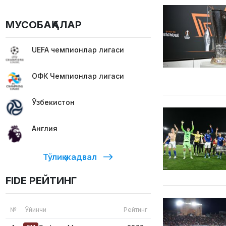
МУСОБАҚАЛАР
UEFA чемпионлар лигаси
ОФК Чемпионлар лигаси
Ўзбекистон
Англия
Тўлиқ жадвал
FIDE РЕЙТИНГ
№
Ўйинчи
Рейтинг