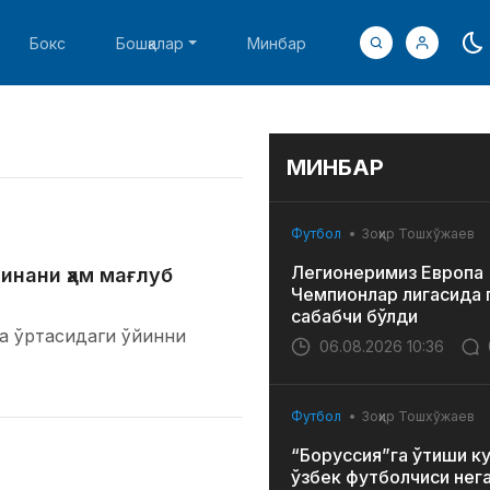
Бокс
Бошқалар
Минбар
МИНБАР
Футбол
Зоҳир Тошхўжаев
Легионеримиз Европа
инани ҳам мағлуб
Чемпионлар лигасида 
сабабчи бўлди
а ўртасидаги ўйинни
06.08.2026 10:36
Футбол
Зоҳир Тошхўжаев
“Боруссия”га ўтиши к
ўзбек футболчиси нег