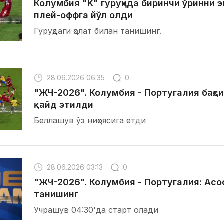
Колумбия "K" гуруҳида биринчи ўринни э
плей-оффга йўл олди
Гуруҳдаги ҳолат билан танишинг.
28.06.2026 06:35
0
"ЖЧ-2026". Колумбия - Португалия баҳс
қайд этилди
Беллашув ўз ниҳоясига етди
28.06.2026 03:13
0
"ЖЧ-2026". Колумбия - Португалия: Асо
танишинг
Учрашув 04:30'да старт олади