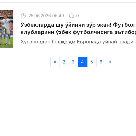
25.06.2026 06:49
0
Ўзбекларда шу ўйинчи зўр экан! Футбол
клубларини ўзбек футболчисига эътибо
Ҳусановдан бошқа ҳам Европада ўйнай оладиг
«
2
3
4
5
6
»