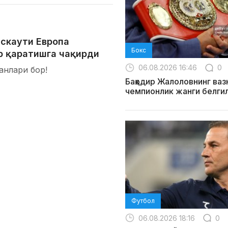
 скаути Европа
Бокс
р қаратишга чақирди
06.08.2026 16:46
0
анлари бор!
Баҳодир Жалоловнинг ваз
чемпионлик жанги белги
Футбол
06.08.2026 18:16
0