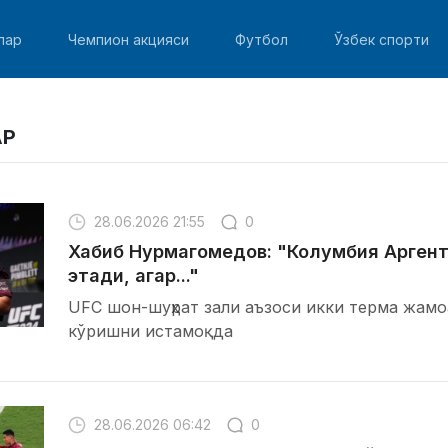
лар
Чемпион акцияси
Футбол
Ўзбек спорти
АР
28.06.2026 21:55
0
Хабиб Нурмагомедов: "Колумбия Аргент
этади, агар..."
UFC шон-шуҳрат зали аъзоси икки терма жамо
кўришни истамоқда
28.06.2026 06:42
0