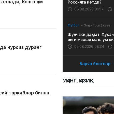
галлади, Конго ҳам
Россияга кетди?
06.08.2026 09:17
Футбол
Зоҳир Тошхўжаев
Шунчаки даҳшат! Ҳусан
янги маоши маълум қи
05.08.2026 08:34
ида нурсиз дуранг
Барча блоглар
ЎҚИНГ, ҚИЗИҚ!
сий таркиблар билан