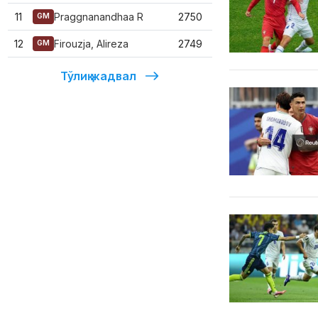
11
Praggnanandhaa R
2750
GM
12
Firouzja, Alireza
2749
GM
Тўлиқ жадвал