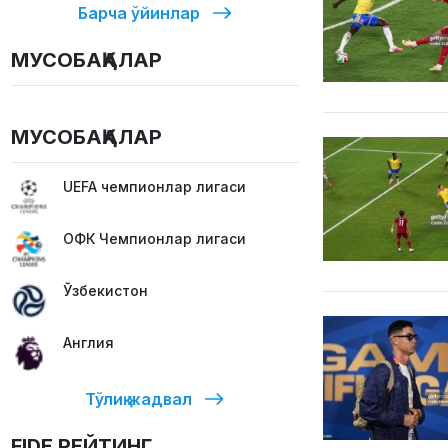
Барча ўйинлар
МУСОБАҚАЛАР
МУСОБАҚАЛАР
UEFA чемпионлар лигаси
ОФК Чемпионлар лигаси
Ўзбекистон
Англия
Тўлиқ жадвал
FIDE РЕЙТИНГ