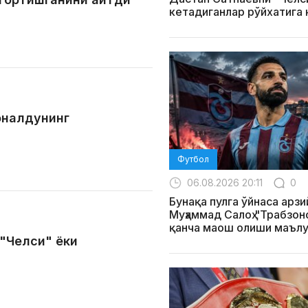
кетадиганлар рўйхатига
оналдунинг
Футбол
06.08.2026 20:11
0
Бунақа пулга ўйнаса арзи
Муҳаммад Салоҳ "Трабзо
қанча маош олиши маълу
 "Челси" ёки