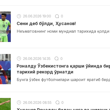
26.06.2026 19:00
0
Сени деб бўлди, Ҳусанов!
Неъматовнинг номи мундиал тарихида қолди
26.06.2026 14:35
0
Роналду Ўзбекистонга қарши ўйинда би
тарихий рекорд ўрнатди
Бунга ўзбек футболчилари шароит яратиб бер
26.06.2026 08:55
0
Ҳусанов Роналду билан нега ва нимани