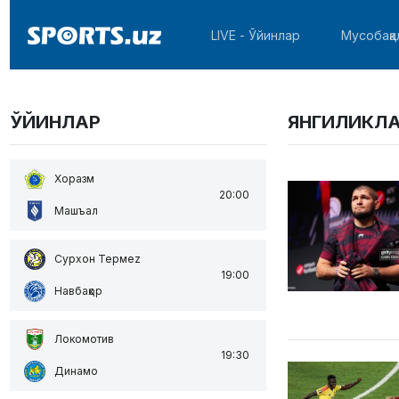
LIVE - Ўйинлар
Мусобақа
ЎЙИНЛАР
ЯНГИЛИКЛ
Хоразм
20:00
Машъал
Сурхон Термеz
19:00
Навбаҳор
Локомотив
19:30
Динамо