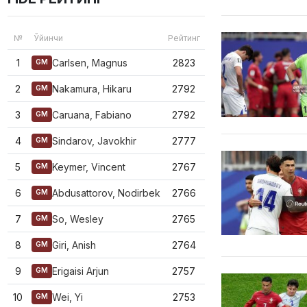
№
Ўйинчи
Рейтинг
1
Carlsen, Magnus
2823
GM
2
Nakamura, Hikaru
2792
GM
3
Caruana, Fabiano
2792
GM
4
Sindarov, Javokhir
2777
GM
5
Keymer, Vincent
2767
GM
6
Abdusattorov, Nodirbek
2766
GM
7
So, Wesley
2765
GM
8
Giri, Anish
2764
GM
9
Erigaisi Arjun
2757
GM
10
Wei, Yi
2753
GM