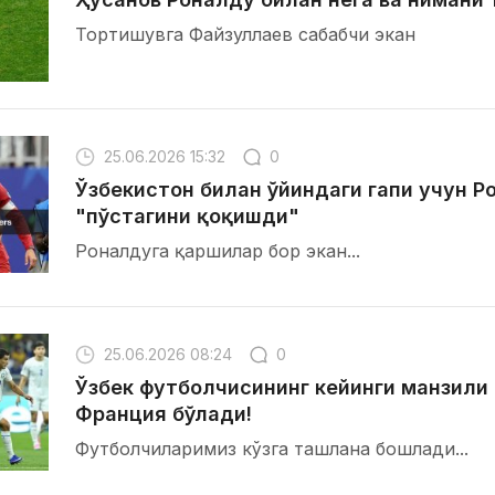
Тортишувга Файзуллаев сабабчи экан
25.06.2026 15:32
0
Ўзбекистон билан ўйиндаги гапи учун Р
"пўстагини қоқишди"
Роналдуга қаршилар бор экан...
25.06.2026 08:24
0
Ўзбек футболчисининг кейинги манзили
Франция бўлади!
Футболчиларимиз кўзга ташлана бошлади...