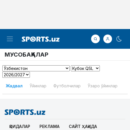
МУСОБАҚАЛАР
Жадвал
Ўйинлар
Футболчилар
Ўзаро ўйинлар
ҚОИДАЛАР
РЕКЛАМА
САЙТ ҲАҚИДА