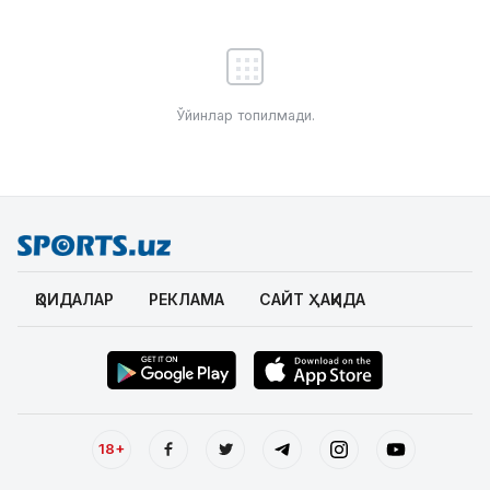
Ўйинлар топилмади.
ҚОИДАЛАР
РЕКЛАМА
САЙТ ҲАҚИДА
18+