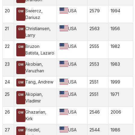
20
Swiercz,
USA
2579
1994
GM
Dariusz
21
Christiansen,
USA
2563
1956
GM
Larry
22
Bruzon
USA
2555
1982
GM
Batista, Lazaro
23
Akobian,
USA
2553
1983
GM
Varuzhan
24
Tang, Andrew
USA
2551
1999
GM
25
Akopian,
USA
2551
1971
GM
Vladimir
26
Ghazarian,
USA
2546
2006
GM
Kirk
27
Friedel,
USA
2544
1986
GM