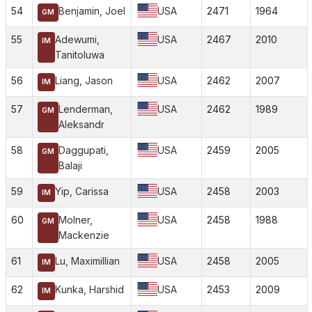
54
Benjamin, Joel
USA
2471
1964
GM
55
Adewumi,
USA
2467
2010
IM
Tanitoluwa
56
Liang, Jason
USA
2462
2007
IM
57
Lenderman,
USA
2462
1989
GM
Aleksandr
58
Daggupati,
USA
2459
2005
GM
Balaji
59
Yip, Carissa
USA
2458
2003
IM
60
Molner,
USA
2458
1988
GM
Mackenzie
61
Lu, Maximillian
USA
2458
2005
IM
62
Kunka, Harshid
USA
2453
2009
IM