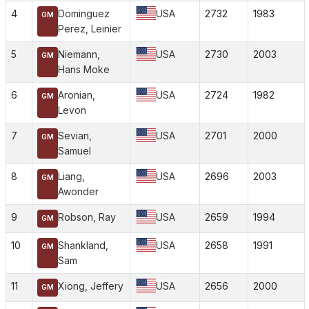
4
Dominguez
USA
2732
1983
GM
Perez, Leinier
5
Niemann,
USA
2730
2003
GM
Hans Moke
6
Aronian,
USA
2724
1982
GM
Levon
7
Sevian,
USA
2701
2000
GM
Samuel
8
Liang,
USA
2696
2003
GM
Awonder
9
Robson, Ray
USA
2659
1994
GM
10
Shankland,
USA
2658
1991
GM
Sam
11
Xiong, Jeffery
USA
2656
2000
GM