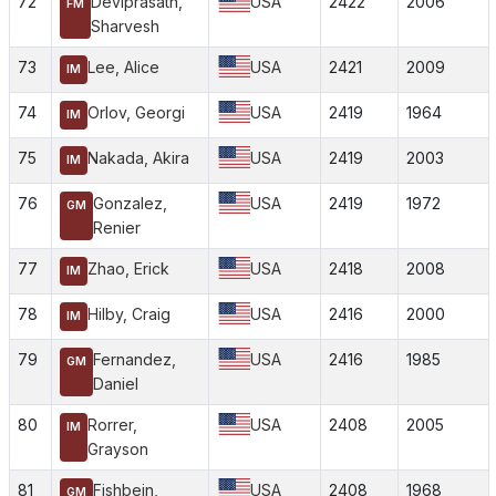
72
Deviprasath,
USA
2422
2006
FM
Sharvesh
73
Lee, Alice
USA
2421
2009
IM
74
Orlov, Georgi
USA
2419
1964
IM
75
Nakada, Akira
USA
2419
2003
IM
76
Gonzalez,
USA
2419
1972
GM
Renier
77
Zhao, Erick
USA
2418
2008
IM
78
Hilby, Craig
USA
2416
2000
IM
79
Fernandez,
USA
2416
1985
GM
Daniel
80
Rorrer,
USA
2408
2005
IM
Grayson
81
Fishbein,
USA
2408
1968
GM