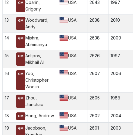
12
Oparin,
USA
2643
1997
GM
Grigoriy
13
Woodward,
USA
2638
2010
GM
Andy
14
Mishra,
USA
2638
2009
GM
Abhimanyu
15
Antipov,
USA
2626
1997
GM
Mikhail Al.
16
Yoo,
USA
2607
2006
GM
Christopher
Woojin
17
Zhou,
USA
2605
1988
GM
Jianchao
18
Hong, Andrew
USA
2602
2004
GM
19
Jacobson,
USA
2601
2003
GM
Brandon