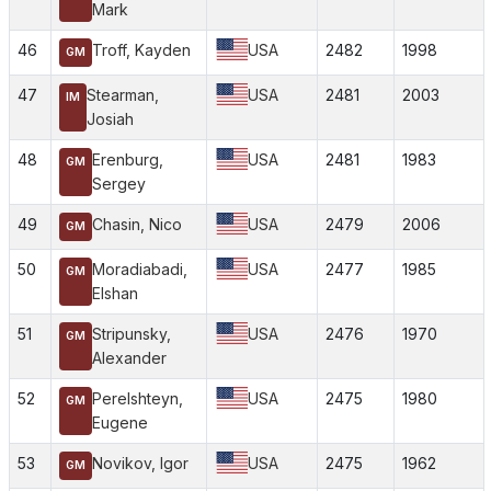
Mark
46
Troff, Kayden
USA
2482
1998
GM
47
Stearman,
USA
2481
2003
IM
Josiah
48
Erenburg,
USA
2481
1983
GM
Sergey
49
Chasin, Nico
USA
2479
2006
GM
50
Moradiabadi,
USA
2477
1985
GM
Elshan
51
Stripunsky,
USA
2476
1970
GM
Alexander
52
Perelshteyn,
USA
2475
1980
GM
Eugene
53
Novikov, Igor
USA
2475
1962
GM