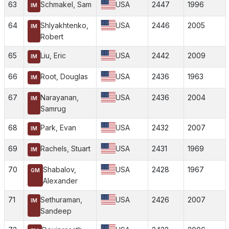
63
Schmakel, Sam
USA
2447
1996
IM
64
Shlyakhtenko,
USA
2446
2005
IM
Robert
65
Liu, Eric
USA
2442
2009
IM
66
Root, Douglas
USA
2436
1963
IM
67
Narayanan,
USA
2436
2004
IM
Samrug
68
Park, Evan
USA
2432
2007
IM
69
Rachels, Stuart
USA
2431
1969
IM
70
Shabalov,
USA
2428
1967
GM
Alexander
71
Sethuraman,
USA
2426
2007
IM
Sandeep