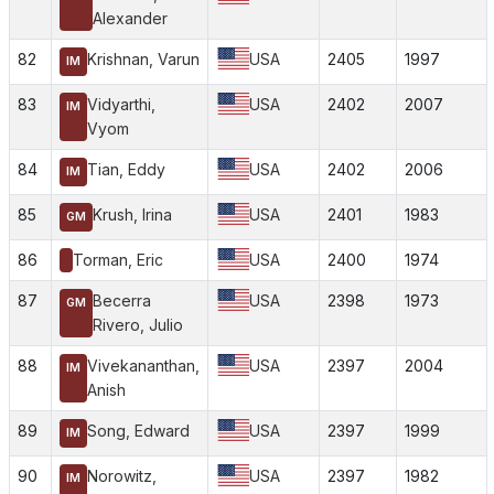
Alexander
82
Krishnan, Varun
USA
2405
1997
IM
83
Vidyarthi,
USA
2402
2007
IM
Vyom
84
Tian, Eddy
USA
2402
2006
IM
85
Krush, Irina
USA
2401
1983
GM
86
Torman, Eric
USA
2400
1974
87
Becerra
USA
2398
1973
GM
Rivero, Julio
88
Vivekananthan,
USA
2397
2004
IM
Anish
89
Song, Edward
USA
2397
1999
IM
90
Norowitz,
USA
2397
1982
IM