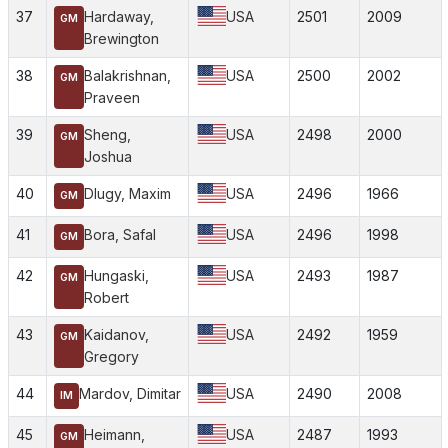
37
Hardaway,
USA
2501
2009
GM
Brewington
38
Balakrishnan,
USA
2500
2002
GM
Praveen
39
Sheng,
USA
2498
2000
GM
Joshua
40
Dlugy, Maxim
USA
2496
1966
GM
41
Bora, Safal
USA
2496
1998
GM
42
Hungaski,
USA
2493
1987
GM
Robert
43
Kaidanov,
USA
2492
1959
GM
Gregory
44
Mardov, Dimitar
USA
2490
2008
IM
45
Heimann,
USA
2487
1993
GM