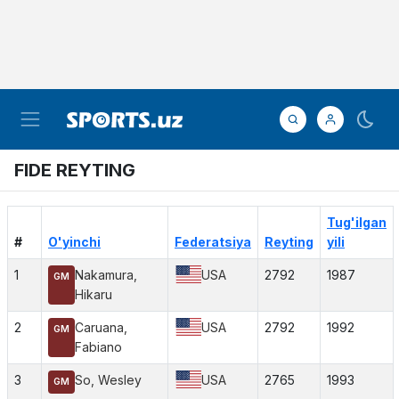
FIDE REYTING
Tug'ilgan
#
O'yinchi
Federatsiya
Reyting
yili
1
Nakamura,
USA
2792
1987
GM
Hikaru
2
Caruana,
USA
2792
1992
GM
Fabiano
3
So, Wesley
USA
2765
1993
GM