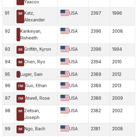
Yaacov
91
Katz,
USA
2397
1996
IM
Alexander
92
Kankeyan,
USA
2396
2008
Risheeth
93
Griffith, Kyron
USA
2396
1994
IM
94
Chen, Ryo
USA
2394
2010
IM
95
Luger, Sam
USA
2389
2012
96
Guo, Ethan
USA
2389
2013
FM
97
Atwell, Rose
USA
2386
2009
FM
98
Zeltsan,
USA
2382
2002
IM
Joseph
99
Ngo, Bach
USA
2381
2008
IM