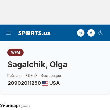
WFM
Sagalchik, Olga
Рейтинг
FIDE ID
Федерация
2090
2011280
USA
Ўйинлар
1 games