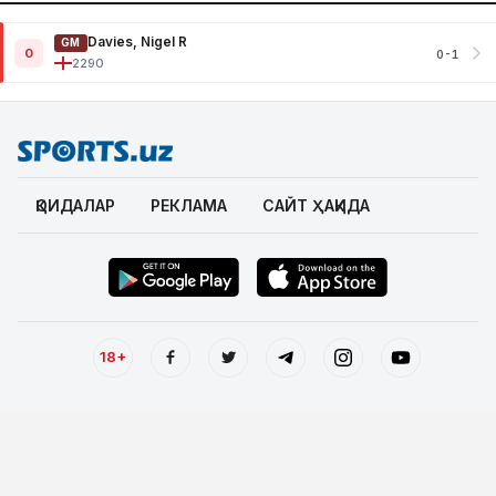
Davies, Nigel R
GM
0
0-1
2290
ҚОИДАЛАР
РЕКЛАМА
САЙТ ҲАҚИДА
18+