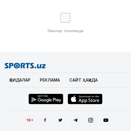
Ўйинлар топилмади.
ҚОИДАЛАР
РЕКЛАМА
САЙТ ҲАҚИДА
18+