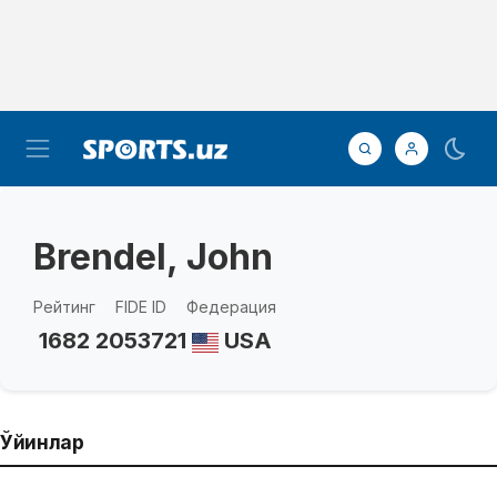
Brendel, John
Рейтинг
FIDE ID
Федерация
1682
2053721
USA
Ўйинлар