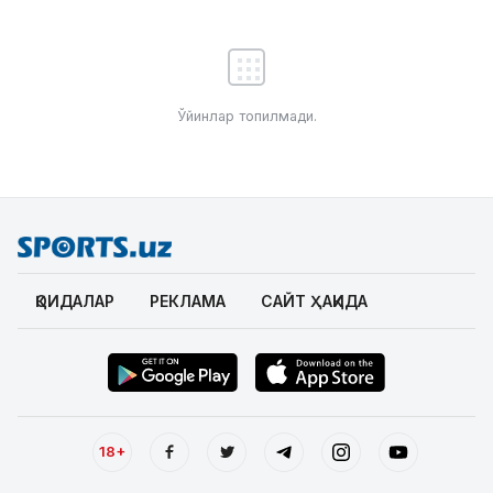
Ўйинлар топилмади.
ҚОИДАЛАР
РЕКЛАМА
САЙТ ҲАҚИДА
18+