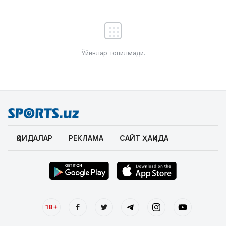
Ўйинлар топилмади.
ҚОИДАЛАР
РЕКЛАМА
САЙТ ҲАҚИДА
18+