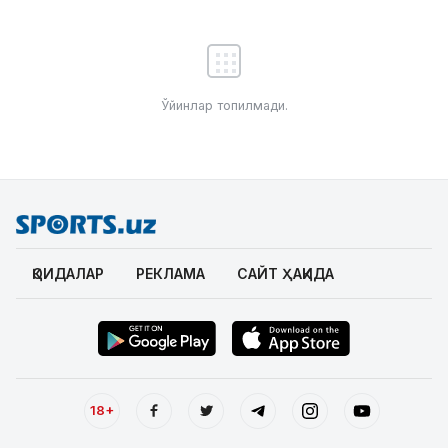
Ўйинлар топилмади.
ҚОИДАЛАР
РЕКЛАМА
САЙТ ҲАҚИДА
18+