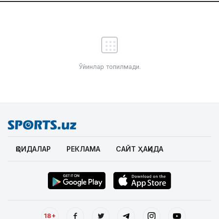
Ўйинлар топилмади.
ҚОИДАЛАР
РЕКЛАМА
САЙТ ҲАҚИДА
18+