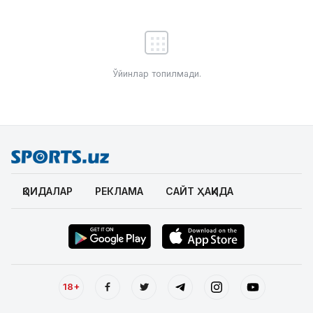
Ўйинлар топилмади.
ҚОИДАЛАР
РЕКЛАМА
САЙТ ҲАҚИДА
18+