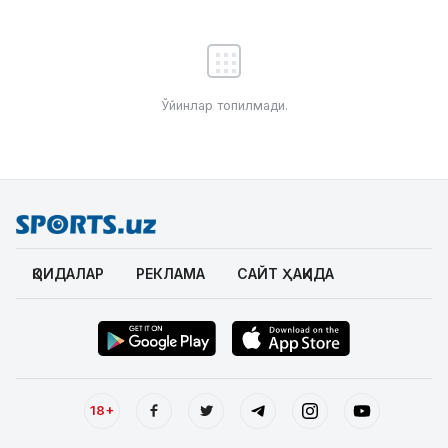
Ўйинлар топилмади.
ҚОИДАЛАР
РЕКЛАМА
САЙТ ҲАҚИДА
18+