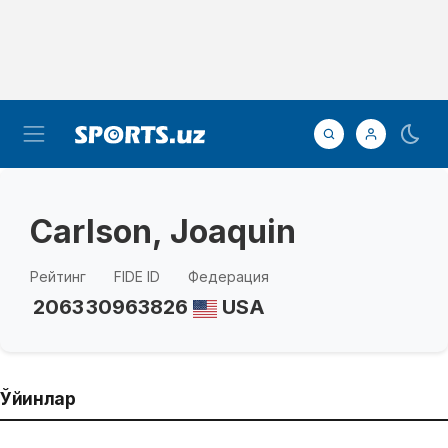
Carlson, Joaquin
Рейтинг
FIDE ID
Федерация
2063
30963826
USA
Ўйинлар