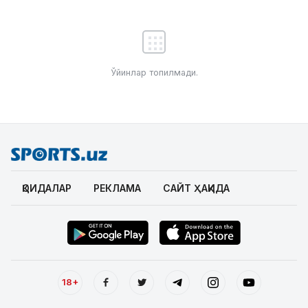
Ўйинлар топилмади.
ҚОИДАЛАР
РЕКЛАМА
САЙТ ҲАҚИДА
18+