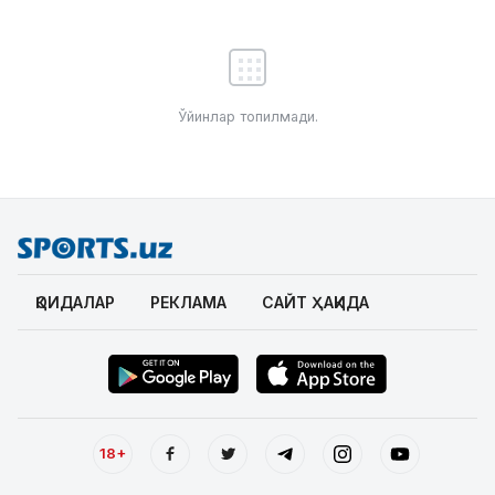
Ўйинлар топилмади.
ҚОИДАЛАР
РЕКЛАМА
САЙТ ҲАҚИДА
18+