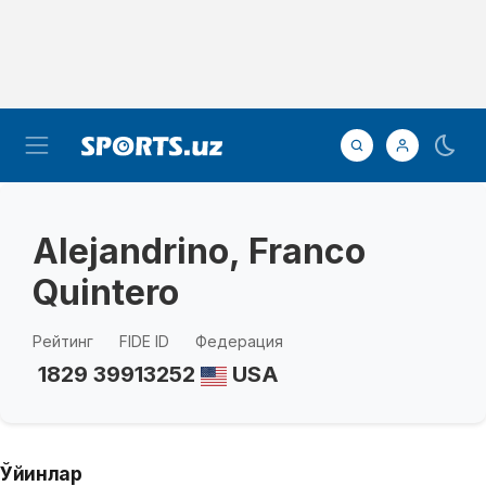
Alejandrino, Franco
Quintero
Рейтинг
FIDE ID
Федерация
1829
39913252
USA
Ўйинлар