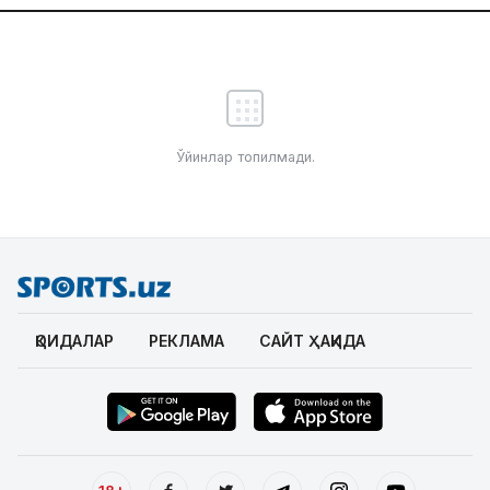
Ўйинлар топилмади.
ҚОИДАЛАР
РЕКЛАМА
САЙТ ҲАҚИДА