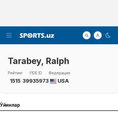
Tarabey, Ralph
Рейтинг
FIDE ID
Федерация
1515
39935973
USA
Ўйинлар