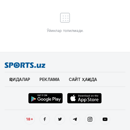
Ўйинлар топилмади.
ҚОИДАЛАР
РЕКЛАМА
САЙТ ҲАҚИДА
18+