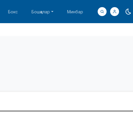
Бокс
Бошқалар
Минбар