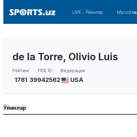
LIVE - Ўйинлар
Мусобақа
de la Torre, Olivio Luis
Рейтинг
FIDE ID
Федерация
1781
39942562
USA
Ўйинлар