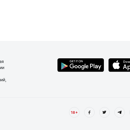
ая
ии
ий,
18+