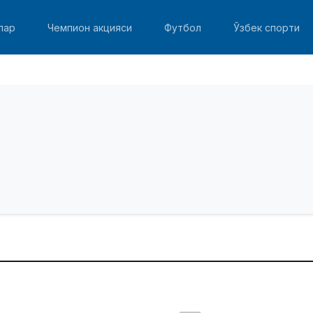
лар
Чемпион акцияси
Футбол
Ўзбек спорти