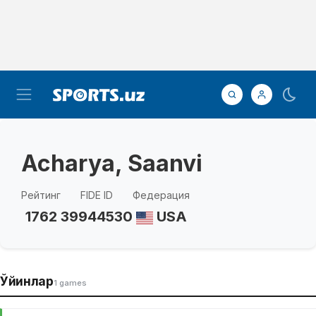
Acharya, Saanvi
Рейтинг
FIDE ID
Федерация
1762
39944530
USA
Ўйинлар
1 games