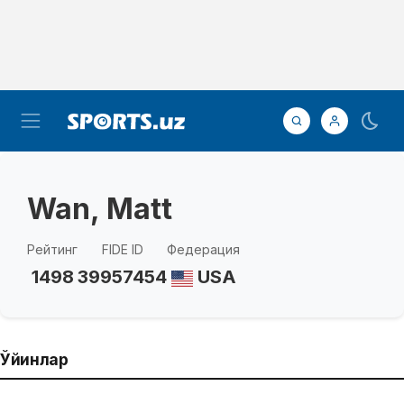
Wan, Matt
Рейтинг
FIDE ID
Федерация
1498
39957454
USA
Ўйинлар