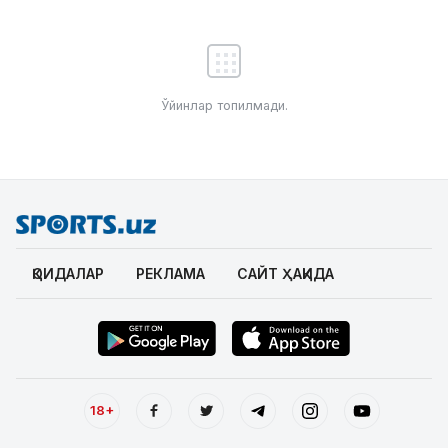
Ўйинлар топилмади.
ҚОИДАЛАР
РЕКЛАМА
САЙТ ҲАҚИДА
18+