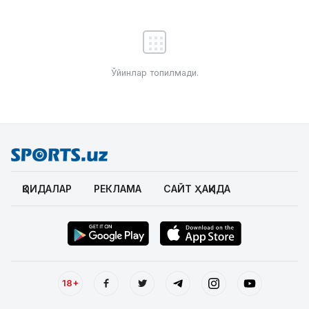
Ўйинлар топилмади.
ҚОИДАЛАР
РЕКЛАМА
САЙТ ҲАҚИДА
18+