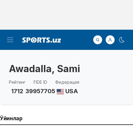
Awadalla, Sami
Рейтинг
FIDE ID
Федерация
1712
39957705
USA
Ўйинлар