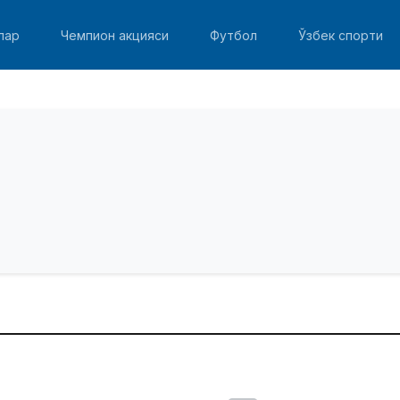
лар
Чемпион акцияси
Футбол
Ўзбек спорти