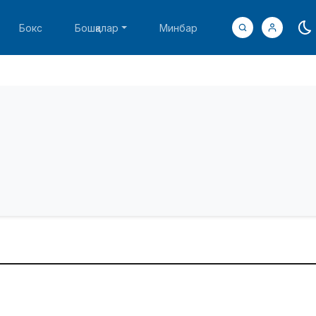
Бокс
Бошқалар
Минбар