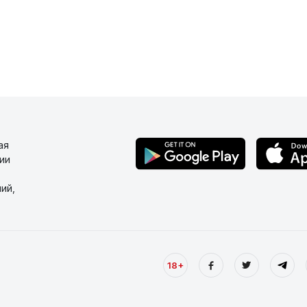
ая
ии
ий,
18+