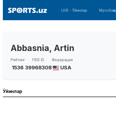
LIVE - Ўйинлар
Мусобақа
Abbasnia, Artin
Рейтинг
FIDE ID
Федерация
1536
39968308
USA
Ўйинлар