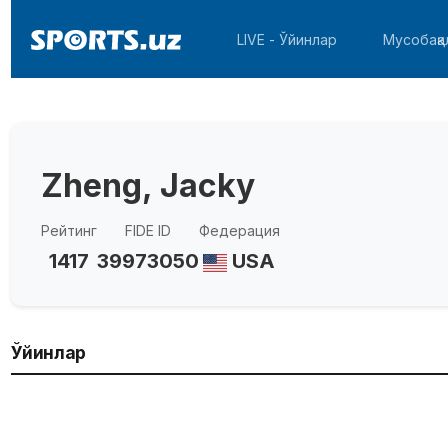
LIVE - Ўйинлар
Мусобақа
Zheng, Jacky
Рейтинг
FIDE ID
Федерация
1417
39973050
USA
Ўйинлар