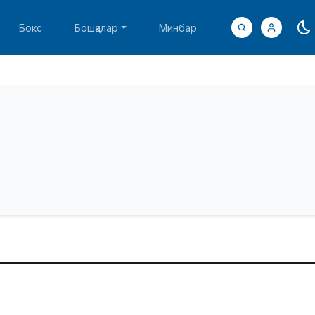
Бокс
Бошқалар
Минбар