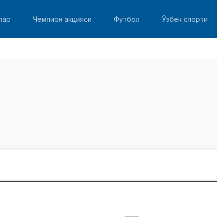
лар
Чемпион акцияси
Футбол
Ўзбек спорти