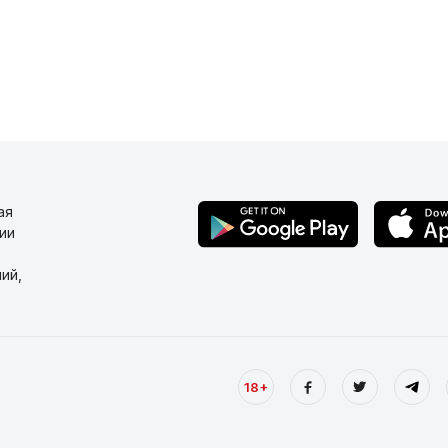
ая
ии
ий,
18+