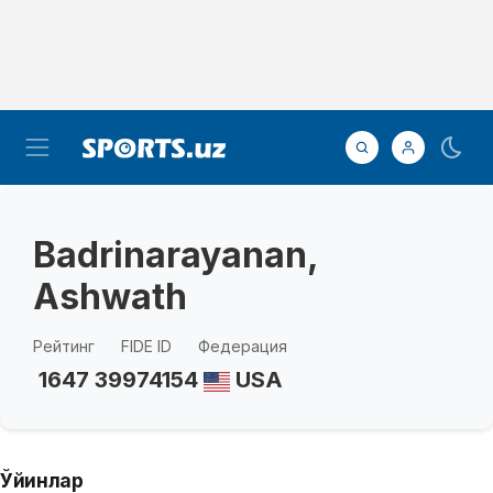
Badrinarayanan,
Ashwath
Рейтинг
FIDE ID
Федерация
1647
39974154
USA
Ўйинлар