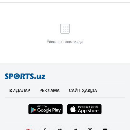
Ўйинлар топилмади.
ҚОИДАЛАР
РЕКЛАМА
САЙТ ҲАҚИДА