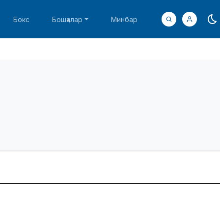
Бокс
Бошқалар
Минбар