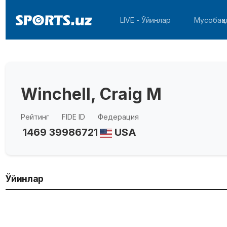
LIVE - Ўйинлар
Мусобақа
Winchell, Craig M
Рейтинг
FIDE ID
Федерация
1469
39986721
USA
Ўйинлар