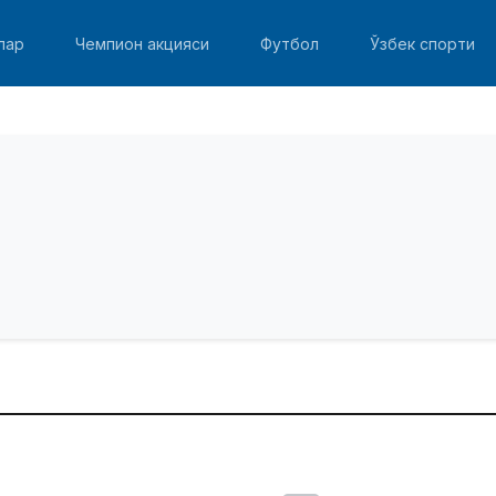
лар
Чемпион акцияси
Футбол
Ўзбек спорти