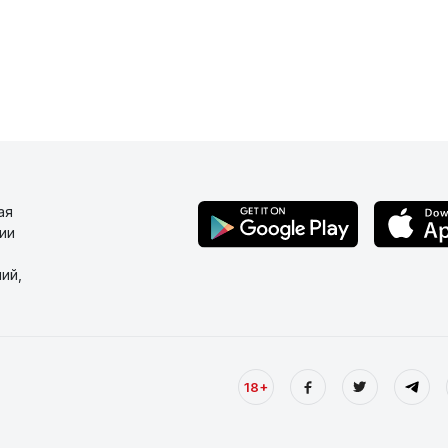
ая
ии
ий,
18+