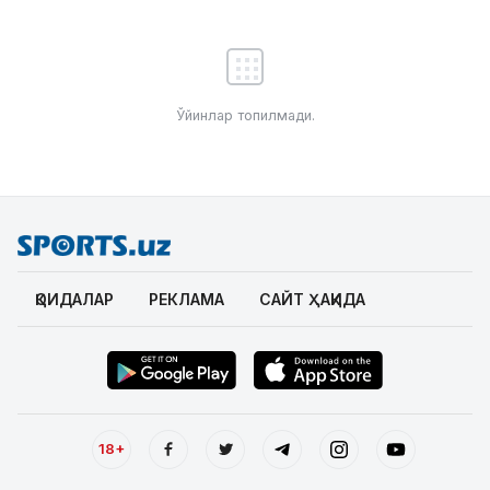
Ўйинлар топилмади.
ҚОИДАЛАР
РЕКЛАМА
САЙТ ҲАҚИДА
18+