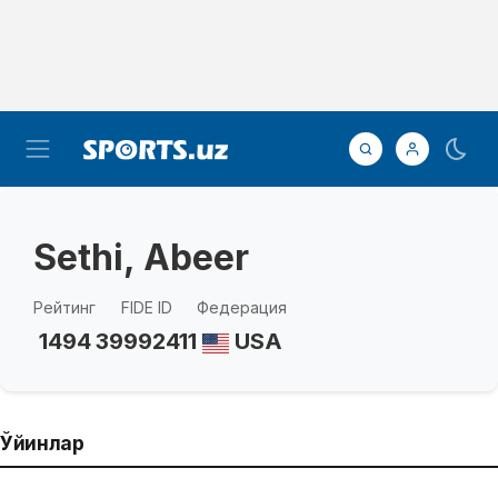
Sethi, Abeer
Рейтинг
FIDE ID
Федерация
1494
39992411
USA
Ўйинлар