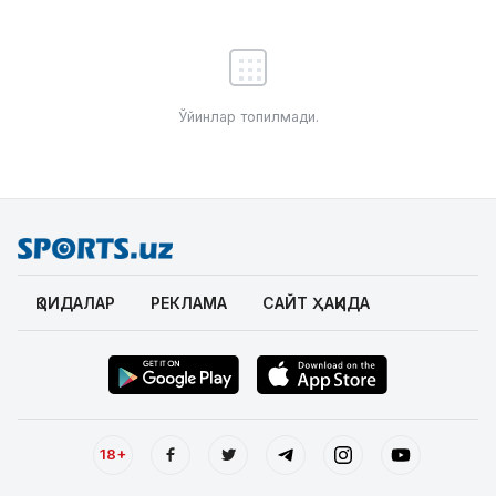
Ўйинлар топилмади.
ҚОИДАЛАР
РЕКЛАМА
САЙТ ҲАҚИДА
18+