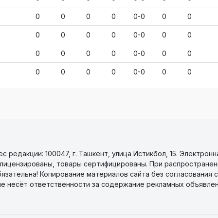
0
0
0
0
0-0
0
0
0
0
0
0
0-0
0
0
0
0
0
0
0-0
0
0
0
0
0
0
0-0
0
0
 редакции: 100047, г. Ташкент, улица Истикбол, 15. Электронн
уги лицензированы, товары сертифицированы. При распространен
бязательна! Копирование материалов сайта без согласования с
не несёт ответственности за содержание рекламных объявлен