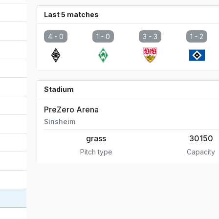
Last 5 matches
4 -
0
1 -
0
3 -
3
1 -
2
Stadium
PreZero Arena
Sinsheim
grass
30150
Pitch type
Capacity