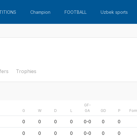
TITIONS
Champion
FOOTBALL
Uzbek sports
fers
Trophies
GF-
G
W
D
L
GA
GD
P
For
0
0
0
0
0-0
0
0
0
0
0
0
0-0
0
0