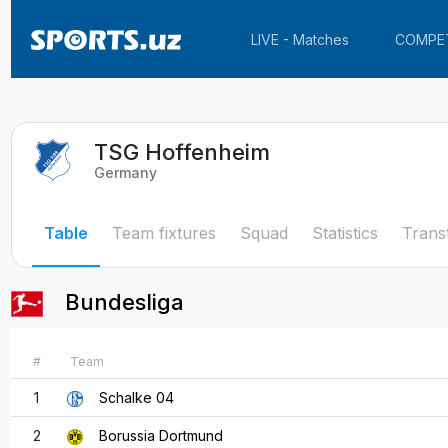
LIVE - Matches
COMPE
TSG Hoffenheim
Germany
Table
Team fixtures
Squad
Statistics
Trans
Bundesliga
#
Team
1
Schalke 04
2
Borussia Dortmund