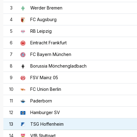
3
Werder Bremen
4
FC Augsburg
5
RB Leipzig
6
Eintracht Frankfurt
7
FC Bayern München
8
Borussia Mönchengladbach
9
FSV Mainz 05
10
FC Union Berlin
11
Paderborn
12
Hamburger SV
13
TSG Hoffenheim
14
VfB Stuttgart