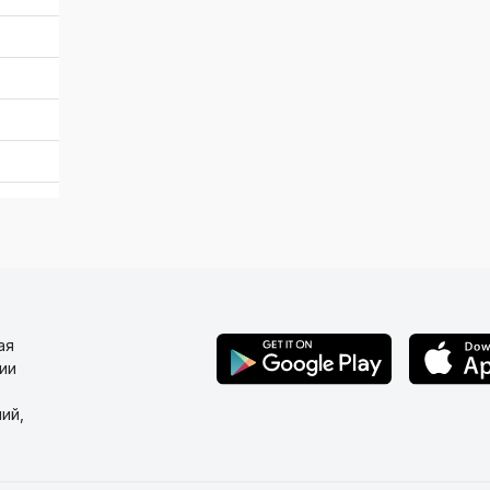
ая
ии
ий,