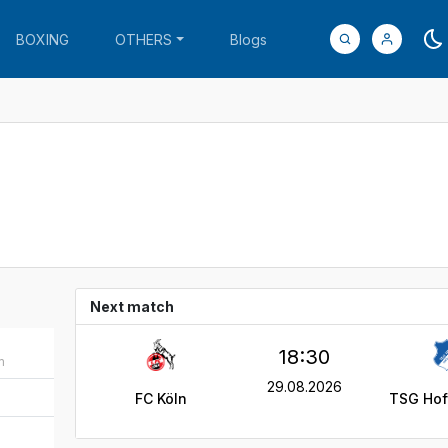
BOXING
OTHERS
Blogs
Next match
18:30
m
29.08.2026
FC Köln
TSG Hof