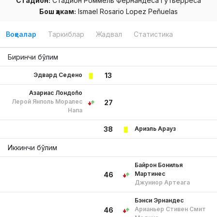
Стадион:
Стадион Роммель Фернандеса Гутьерреса
Бош ҳакам:
Ismael Rosario Lopez Peñuelas
Воқеалар
Таркиблар
Жадвал
Статистика
Биринчи бўлим
Эдвард Седено
13
Азариас Лондоño
Лерой Янполь Моралес
27
Напа
Ариэль Арауз
38
Иккинчи бўлим
Байрон Бонилья
Мартинес
46
Джуниор Артеага
Бэнси Эрнандес
Арианьер Стивен Смит
46