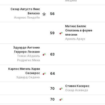
Медина
Сезар Августо Янис
Веласко
56
Азариас Лондоño
Матиас Белли:
Оползень в форме
59
плесени
Ариэль Арауз
Эдуардо Антонио
Герреро Лоскано
63
Томас Абдиэль
Родригес Мена
Карлос Мигель Харви
Сеснерос
64
Эдвард Седено
Стивен Касерес
70
Оскар Асеведо
70