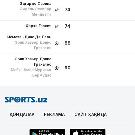
Эдгардо Фарина
Фидель Эскобар
74
Мендьета
Хорхе Гарсия
74
Исмаэль Диас Де Леон
Эрик Хавьер Дэвис
88
Грахалес
Эрик Хавьер Дэвис
Грахалес
90
Майкл Амир Мурильо
Бермудас
ҚОИДАЛАР
РЕКЛАМА
САЙТ ҲАҚИДА