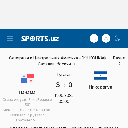
Северная и Центральная Америка - ЖЧ КОНКАФ
Раунд
Саралаш босқичи
2
Тугаган
3
:
0
Никарагуа
Панама
11.06.2025
Сезар Августо Янис Веласко
05:00
56'
Исмаэль Диас Де Леон
88'
Эрик Хавьер Дэвис
Грахалес
90'