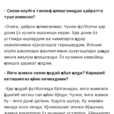
- Сизни клубга таклиф қилишганидан ҳайратга
тушганмисиз?
-Очиғи, ҳайрон қолмаганман. Чунки футболчи ҳар
доим ўз кучига ишониши керак. Ҳар доим ўз
устимда ишлардим ва нималарга қодир
эканлигимни кўрсатишга тиришардим. Япония
клуби вакиллари фаолиятимни кузатишлари ҳақида
менга маълум қилишганди. Ўз кучимни намойиш
қилишга ҳаракат қилдим.
- Янги жамоа сизни қандай қабул қилди? Киришиб
кетишингиз қийин кечмадими?
-Ҳар қандай футболчида бўлганидек, янги жамоага
қўшилиб кетиш сал қийин бўлди. Чунки, янги жамоа
бу - янги дунё дегани. Худога шукур, бу жараён
менда осон кечди. Кўникишниг иложи йўқ чунки,
жамоа вакиллари ўз ишининг усталари, ўйинчилар