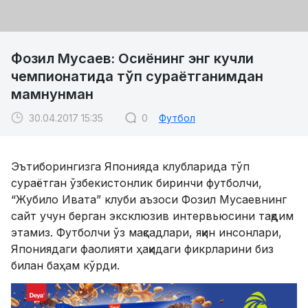
Фозил Мусаев: Осиёнинг энг кучли
чемпионатида тўп сураётганимдан
мамнунман
30.04.2017 15:35
0
Футбол
Эътиборингизга Японияда клубларида тўп
сураётган ўзбекистонлик биринчи футболчи,
“Жубило Ивата” клуби аъзоси Фозил Мусаевнинг
сайт учун берган эксклюзив интервьюсини тақдим
этамиз. Футболчи ўз мақсадлари, яқин инсонлари,
Япониядаги фаолияти ҳақидаги фикрларини биз
билан баҳам кўрди.