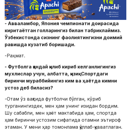
- Авваламбор, Япония чемпионати доирасида
киритаётган голларингиз билан табриклаймиз.
Ўзбекистонда сизнинг фаолиятингизни доимий
равишда кузатиб боришади.
-Раҳмат.
- Футболга қандай қилиб кириб келганлигингиз
мухлислар учун, албатта, қизиқ. Спортдаги
биринчи мураббийингиз ким ва ҳаётда кимни
устоз деб биласиз?
-Отам ўз вақтида футболчи бўлган, кўриб
турганингиздек, мен ҳам унинг изидан бордим.
Шу сабабли, мен ҳаёт мактабида ҳам, спортда
ҳам биринчи устозим сифатида отамни эътироф
этаман. У мени ҳар томонлама қўллаб-қувватлаган.