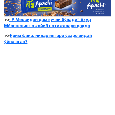
>>
“У Мессидан ҳам кучли бўлади” ёхуд
Мбаппенинг ажойиб натижалари ҳақида
>>
Ярим финалчилар илгари ўзаро қандай
ўйнашган?
>>
АПЛ бразилияликлар учун эмасми?
5. Стивен Блумер – 317 та гол
Блумер инглиз футболидаги илк юлдуз футболчи
саналади. Блумер турли маҳсулот ва хизматларни
реклама қилган илк футболчи ҳамдир. Блумер
“Дерби Каунти” хамда “Мидлсбро” жамоалари
сафида Англия чемпионатида 4 мавсум энг яхши
тўпурар деган номни ҳеч кимга бермай келган.