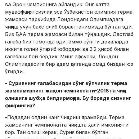
ва Эрон чемпионига айландик. Энг катта
муваффақиятсизлик эса Ўзбекистон олимпия терма
жамоаси таркибида Лондондаги Олимпиадага
чиқиш учун баҳс олиб бораётганимизда бўлган эди.
Биз БАА терма жамоаси билан тўқнашдик. Дастлаб
ғалаба биз томонда эди, аммо сўнгги дақиқаларда
иккита голни ўтқазиб юбордик ва 3:2 ҳисоб билан
ғалабани бой бердик. Минг афсуски, Лондон
Олимпиадасига бир қадам қолганда омад биздан юз
ўгирди.
- Суриянинг ғалабасидан сўнг кўпчилик терма
жамоамизнинг жаҳон чемпионати-2018 га чиқа
олишига шубҳа билдирмоқда. Бу борада сизнинг
фикрингиз?
-Подадан олдин чанг чиқариш ярамайди. Терма
жамоанинг чемпионатга чиқишга ҳали имконияти
бор. Тан олиш керак, Сурия билан бўлган