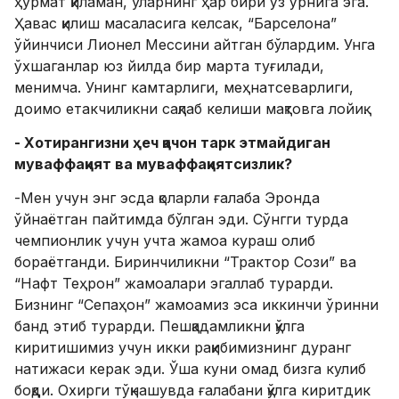
ҳурмат қиламан, уларнинг ҳар бири ўз ўрнига эга.
Ҳавас қилиш масаласига келсак, “Барселона”
ўйинчиси Лионел Мессини айтган бўлардим. Унга
ўхшаганлар юз йилда бир марта туғилади,
менимча. Унинг камтарлиги, меҳнатсеварлиги,
доимо етакчиликни сақлаб келиши мақтовга лойиқ.
- Хотирангизни ҳеч қачон тарк этмайдиган
муваффақият ва муваффақиятсизлик?
-Мен учун энг эсда қоларли ғалаба Эронда
ўйнаётган пайтимда бўлган эди. Сўнгги турда
чемпионлик учун учта жамоа кураш олиб
бораётганди. Биринчиликни “Трактор Сози” ва
“Нафт Теҳрон” жамоалари эгаллаб турарди.
Бизнинг “Сепаҳон” жамоамиз эса иккинчи ўринни
банд этиб турарди. Пешқадамликни қўлга
киритишимиз учун икки рақибимизнинг дуранг
натижаси керак эди. Ўша куни омад бизга кулиб
боқди. Охирги тўқнашувда ғалабани қўлга киритдик