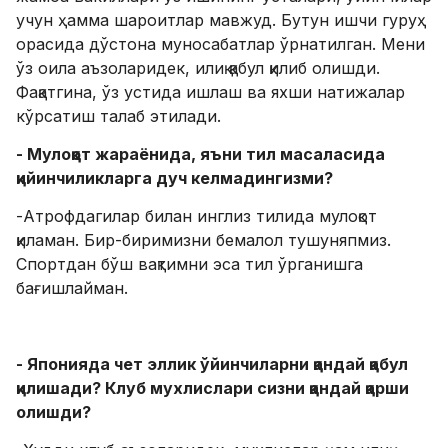
учун ҳамма шароитлар мавжуд. Бутун ишчи гуруҳ
орасида дўстона муносабатлар ўрнатилган. Мени
ўз оила аъзоларидек, илиқ қабул қилиб олишди.
Фақатгина, ўз устида ишлаш ва яхши натижалар
кўрсатиш талаб этилади.
- Мулоқот жараёнида, яъни тил масаласида
қийинчиликларга дуч келмадингизми?
-Атрофдагилар билан инглиз тилида мулоқот
қиламан. Бир-биримизни бемалол тушуняпмиз.
Спортдан бўш вақтимни эса тил ўрганишга
бағишлайман.
- Японияда чет эллик ўйинчиларни қандай қабул
қилишади? Клуб мухлислари сизни қандай қарши
олишди?