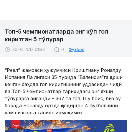
Топ-5 чемпионатларда энг кўп гол
киритган 5 тўпурар
30.04.2017 01:43
0
Футбол
“Реал” жамоаси ҳужумчиси Криштиану Роналду
Испания Ла лигаси 35-турида “Валенсия”га қарши
кечган баҳсда гол киритишнинг уддасидан чиқди
ва Топ-5 чемпионатлар тарихидаги энг яхши
тўпурарга айланди – 367 та гол. Шу боис, биз бу
борада Роналду ортда қолдирган 4 футболчини
ҳам сизларга таништирмоқчимиз.