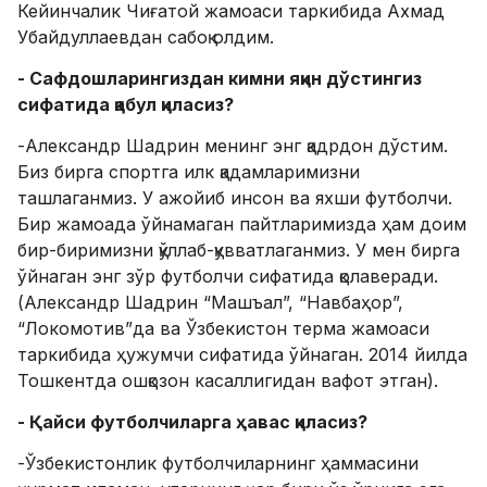
Кейинчалик Чиғатой жамоаси таркибида Ахмад
Убайдуллаевдан сабоқ олдим.
- Сафдошларингиздан кимни яқин дўстингиз
сифатида қабул қиласиз?
-Александр Шадрин менинг энг қадрдон дўстим.
Биз бирга спортга илк қадамларимизни
ташлаганмиз. У ажойиб инсон ва яхши футболчи.
Бир жамоада ўйнамаган пайтларимизда ҳам доим
бир-биримизни қўллаб-қувватлаганмиз. У мен бирга
ўйнаган энг зўр футболчи сифатида қолаверади.
(Александр Шадрин “Машъал”, “Навбаҳор”,
“Локомотив”да ва Ўзбекистон терма жамоаси
таркибида ҳужумчи сифатида ўйнаган. 2014 йилда
Тошкентда ошқозон касаллигидан вафот этган).
- Қайси футболчиларга ҳавас қиласиз?
-Ўзбекистонлик футболчиларнинг ҳаммасини