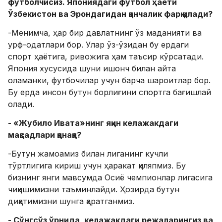
футболчисиз. Япониядаги футбол ҳаёти
Ўзбекистон ва Эрондагидан қанчалик фарқ қилади?
-Менимча, ҳар бир давлатнинг ўз маданияти ва
урф-одатлари бор. Улар ўз-ўзидан бу ердаги
спорт ҳаётига, ривожига ҳам таъсир кўрсатади.
Япония хусусида шуни ишонч билан айта
оламанки, футбочилар учун барча шароитлар бор.
Бу ерда инсон бутун борлиғини спортга бағишлай
олади.
- «Жубило Ивата»нинг яқин келажакдаги
мақсадлари қанақа?
-Бутун жамоамиз билан лиганинг кучли
тўртлигига кириш учун ҳаракат қиляпмиз. Бу
бизнинг янги мавсумда Осиё чемпионлар лигасига
чиқишимизни таъминлайди. Ҳозирда бутун
диққатимизни шунга қаратганмиз.
- Сўнгсўз ўрнида, келажакдаги режаларингиз ва