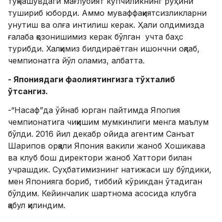
тўқнашувдаги мағлубият кўпчиликнинг руҳини
тушириб юборди. Аммо муваффақиятсизликларни
унутиш ва олға интилиш керак. Ҳали олдимизда
ғалаба қозонишимиз керак бўлган учта баҳс
турибди. Халқимиз билдираётган ишончни оқлаб,
чемпионатга йўл оламиз, албатта.
- Япониядаги фаолиятингизга тўхталиб
ўтсангиз.
-“Насаф”да ўйнаб юрган пайтимда Япопия
чемпионатига чиқишим мумкинлиги менга маълум
бўлди. 2016 йил декабр ойида агентим Санъат
Шарипов орқали Япония вакили жаноб Хошикава
ва клуб бош директори жаноб Хаттори билан
учрашдик. Суҳбатимизнинг натижаси шу бўлдики,
мен Японияга бориб, тиббий кўрикдан ўтадиган
бўлдим. Кейинчалик шартнома асосида клубга
қабул қилиндим.