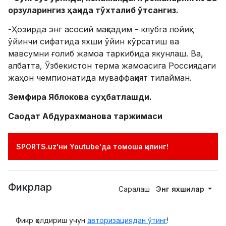
орзуларингиз ҳақида тўхталиб ўтсангиз.
-Ҳозирда энг асосий мақсадим - клубга лойиқ
ўйинчи сифатида яхши ўйин кўрсатиш ва
мавсумни ғолиб жамоа таркибида якунлаш. Ва,
албатта, Ўзбекистон терма жамоасига Россиядаги
жаҳон чемпионатида муваффақият тилайман.
Земфира Яблокова суҳбатлашди.
Саодат Абдурахманова таржимаси
SPORTS.uz'ни Youtube'да томоша қилинг!
Фикрлар
Саралаш
Энг яхшилар
Фикр қолдириш учун
авторизациядан ўтинг
!