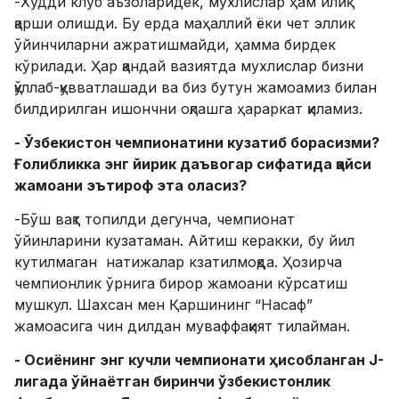
-Худди клуб аъзоларидек, мухлислар ҳам илиқ
қарши олишди. Бу ерда маҳаллий ёки чет эллик
ўйинчиларни ажратишмайди, ҳамма бирдек
кўрилади. Ҳар қандай вазиятда мухлислар бизни
қўллаб-қувватлашади ва биз бутун жамоамиз билан
билдирилган ишончни оқлашга ҳараркат қиламиз.
- Ўзбекистон чемпионатини кузатиб борасизми?
Ғолибликка энг йирик даъвогар сифатида қайси
жамоани эътироф эта оласиз?
-Бўш вақт топилди дегунча, чемпионат
ўйинларини кузатаман. Айтиш керакки, бу йил
кутилмаган натижалар кзатилмоқда. Ҳозирча
чемпионлик ўрнига бирор жамоани кўрсатиш
мушкул. Шахсан мен Қаршининг “Насаф”
жамоасига чин дилдан муваффақият тилайман.
- Осиёнинг энг кучли чемпионати ҳисобланган J-
лигада ўйнаётган биринчи ўзбекистонлик