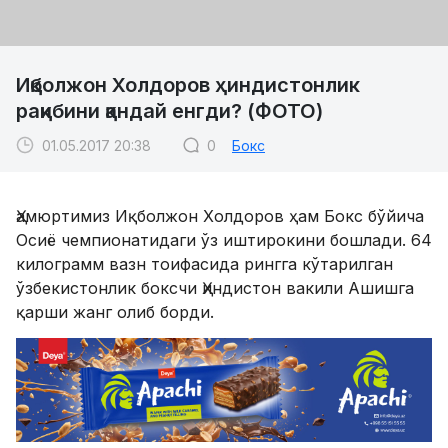
Иқболжон Холдоров ҳиндистонлик
рақибини қандай енгди? (ФОТО)
01.05.2017 20:38
0
Бокс
Ҳамюртимиз Иқболжон Холдоров ҳам Бокс бўйича
Осиё чемпионатидаги ўз иштирокини бошлади. 64
килограмм вазн тоифасида рингга кўтарилган
ўзбекистонлик боксчи Ҳиндистон вакили Ашишга
қарши жанг олиб борди.