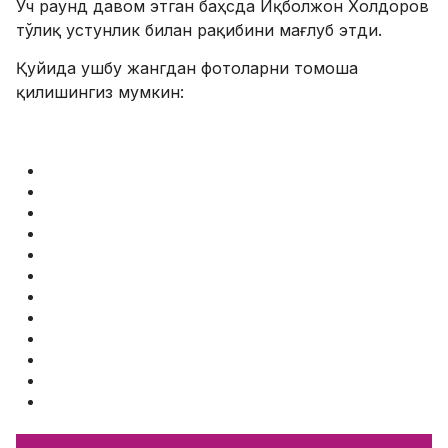
Уч раунд давом этган баҳсда Иқболжон Холдоров
тўлиқ устунлик билан рақибини мағлуб этди.
Қуйида ушбу жангдан фотоларни томоша
қилишингиз мумкин: