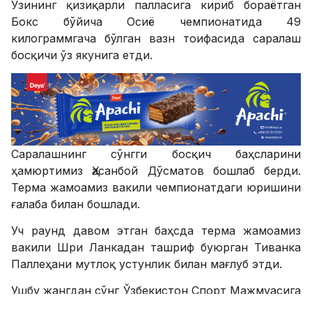
Ўзининг қизиқарли палласига кириб бораётган
Бокс бўйича Осиё чемпионатида 49
килограммгача бўлган вазн тоифасида саралаш
босқичи ўз якунига етди.
Саралашнинг сўнгги босқич баҳсларини
ҳамюртимиз Ҳасанбой Дўсматов бошлаб берди.
Терма жамоамиз вакили чемпионатдаги юришини
ғалаба билан бошлади.
Уч раунд давом этган баҳсда терма жамоамиз
вакили Шри Ланкадан ташриф буюрган Тиванка
Паллеҳани мутлоқ устунлик билан мағлуб этди.
Ушбу жангдан сўнг Ўзбекистон Спорт Мажмуасига
ташриф буюрган бокс ихлосмандлари