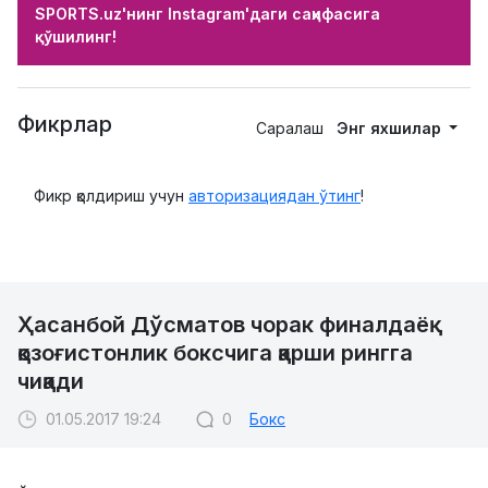
SPORTS.uz'нинг Instagram'даги саҳифасига
қўшилинг!
Фикрлар
Саралаш
Энг яхшилар
Фикр қолдириш учун
авторизациядан ўтинг
!
Ҳасанбой Дўсматов чорак финалдаёқ
қозоғистонлик боксчига қарши рингга
чиқади
01.05.2017 19:24
0
Бокс