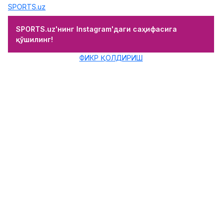
SPORTS.uz
SPORTS.uz'нинг Instagram'даги саҳифасига
қўшилинг!
ФИКР ҚОЛДИРИШ
Мария Шараповани ҳафа қилишди
18.12.2016 16:07
0
Теннис
Халқаро теннис федерацияси машҳур россиялик теннисчи
Мария Шарапованинг
Санкт-Петербургдаги кўргазмали
учрашувларда қатнашишига рухсат бермади.