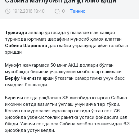
Сабина мағлубиятдан қутилиб қолди
19.12.2016 18:40
0
Теннис
Туркияда
аёллар ўртасида ўтказилаётган халқаро
турнирда юртимиз шарафини муносиб ҳимоя қилатган
Сабина Шарипова
дастлабки учрашувда қийин ғалабага
эришди.
Мукофт жамғармаси 50 минг АҚШ доллари бўлган
мусобақада биринчи учрашувини мезбонлар вакиласи
Берфу Ченгизга
қарши ўтказган ҳамюртимиз учун баҳс
омадсиз бошланди.
Биринчи сетда рақибасига 3:6 ҳисобида ютқазган Сабина
иккинчи сетда вазиятни ўнглаш учун анча тер тўкди.
Кескин ва муросасиз курашлар остида ўтган сет 7:6
ҳисобида ўзбекистонлик ракетка устаси фойдасига ҳал
бўлди. Учинчи сетда эса Сабина мезбон теннисчидан 6:3
ҳисобида устун келди.