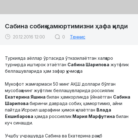
Cабина собиқ ҳамюртимизни ҳафа қилди
20.12.2016 12:00
0
Теннис
Туркияда аёллар ўртасида ўтказилаётган халқаро
турнирда иштирок этаётган
Сабина Шарипова
жутфлик
беллашувларида ҳам зафар қучмоқда
Мукофот жамғармаси 50 минг АҚШ доллари бўлган
мусобақанинг жуфтлик беллашувларида россиялик
Екатерина Яшина
билан ҳамкорликда ўйнаётган
Сабина
Шарипова
биринчи даврада собиҳ ҳамюртимиз, айни
пайтда Исроил шарафини ҳимоя қилаётган
Влада
Екшибарова
ҳамда россиялик
Мария Марфутина
билан
куч синашди.
Учшбу учрашувда Сабина ва Екатерина рақиб