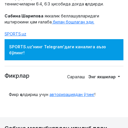
теннисчиларни 6:4, 6:3 ҳисобида доғда қолдирди.
Сабина Шарипова
яккалик беллашувларидаги
иштирокини ҳам ғалаба
билан бошлаган эди.
SPORTS.uz
SPORTS.uz'нинг Telegram'даги каналига аъзо
бўлинг!
Фикрлар
Саралаш
Энг яхшилар
Фикр қолдириш учун
авторизациядан ўтинг
!